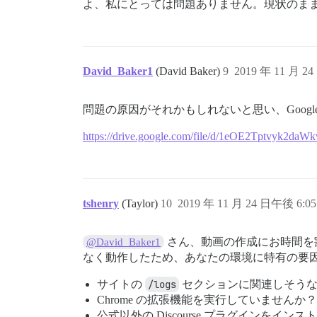
よ、私にとっては問題ありません。現状のま
David_Baker1
(David Baker)
9
2019 年 11 月 2
問題の原因がそれかもしれないと思い、Goog
https://drive.google.com/file/d/1eOE2Tptvyk
tshenry
(Taylor)
10
2019 年 11 月 24 日午後 6:05
さん、動画の作成にお時間を割
@David_Baker1
なく動作したため、あなたの環境に特有の要
サイトの
/logs
セクションに関連しそうな
Chrome の拡張機能を実行していませ
公式以外の Discourse プラグインをイ