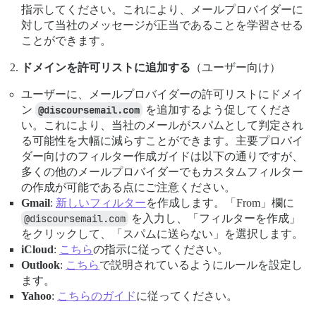
指示してください。これにより、メールプロバイダーに
対して当社のメッセージが正当であることを学習させる
ことができます。
ドメインを許可リストに追加する
（ユーザー向け）
ユーザーに、メールプロバイダーの許可リストにドメイ
ン
@discoursemail.com
を追加するよう促してくださ
い。これにより、当社のメールがスパムとして判定され
る可能性を大幅に減らすことができます。主要プロバイ
ダー向けのフィルター作成ガイドは以下の通りですが、
多くの他のメールプロバイダーでもカスタムフィルター
の作成が可能である点にご注意ください。
Gmail
:
新しいフィルター
を作成します。「From」欄に
@discoursemail.com
を入力し、「フィルターを作成」
をクリックして、「スパムに送らない」を選択します。
iCloud
:
こちら
の指示に従ってください。
Outlook
:
こちら
で説明されているようにルールを設定し
ます。
Yahoo
:
こちらのガイド
に従ってください。