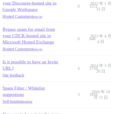
your Discourse-hosted site in
2022 年 1 月
0
1113
Google Workspace
31 日
Hosted Customers
how-to
Bypass spam for email from
your CDCK-hosted site in
2023 年 4 月
0
646
Microsoft Hosted Exchange
4 日
Hosted Customers
how-to
Is it possible to have an Invite
2014 年 3 月
URL?
4
1734
20 日
Site feedback
Spam Filter / Whitelist
2016 年 10
suggestions
3
1816
月 15 日
Self-hosting
hosting