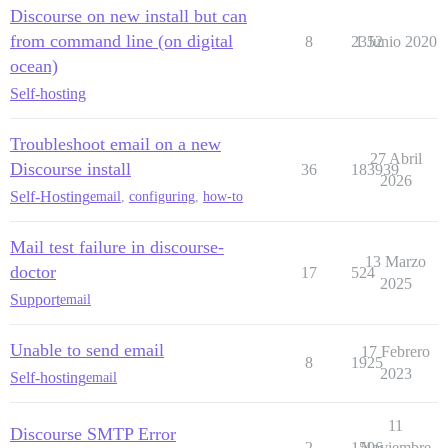
Discourse on new install but can
from command line (on digital
8
2352
1 Junio 2020
ocean)
Self-hosting
Troubleshoot email on a new
27 Abril
Discourse install
36
183939
2026
Self-Hosting
email
,
configuring
,
how-to
Mail test failure in discourse-
13 Marzo
doctor
17
524
2025
Support
email
Unable to send email
17 Febrero
8
1925
2023
Self-hosting
email
11
Discourse SMTP Error
2
1596
Noviembre