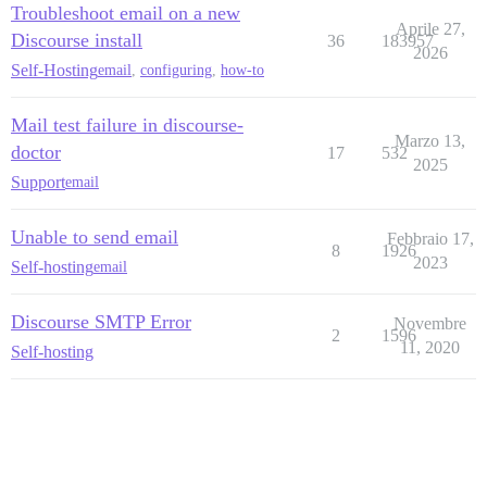
Troubleshoot email on a new
Aprile 27,
Discourse install
36
183957
2026
Self-Hosting
email
,
configuring
,
how-to
Mail test failure in discourse-
Marzo 13,
doctor
17
532
2025
Support
email
Unable to send email
Febbraio 17,
8
1926
2023
Self-hosting
email
Discourse SMTP Error
Novembre
2
1596
11, 2020
Self-hosting