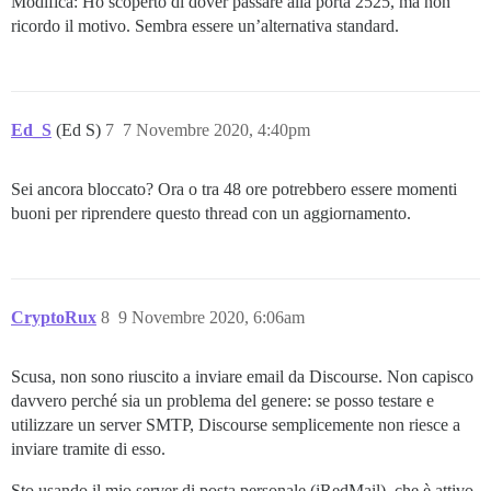
Modifica: Ho scoperto di dover passare alla porta 2525, ma non
ricordo il motivo. Sembra essere un’alternativa standard.
Ed_S
(Ed S)
7
7 Novembre 2020, 4:40pm
Sei ancora bloccato? Ora o tra 48 ore potrebbero essere momenti
buoni per riprendere questo thread con un aggiornamento.
CryptoRux
8
9 Novembre 2020, 6:06am
Scusa, non sono riuscito a inviare email da Discourse. Non capisco
davvero perché sia un problema del genere: se posso testare e
utilizzare un server SMTP, Discourse semplicemente non riesce a
inviare tramite di esso.
Sto usando il mio server di posta personale (iRedMail), che è attivo