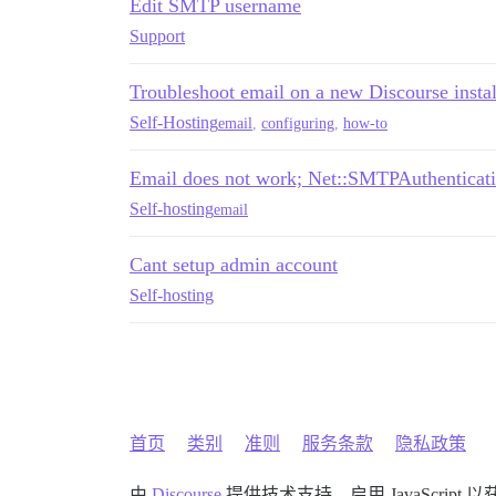
Edit SMTP username
Support
Troubleshoot email on a new Discourse instal
Self-Hosting
email
,
configuring
,
how-to
Email does not work; Net::SMTPAuthenticat
Self-hosting
email
Cant setup admin account
Self-hosting
首页
类别
准则
服务条款
隐私政策
由
Discourse
提供技术支持，启用 JavaScript