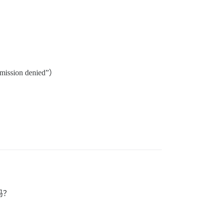
ion denied”）
吗？