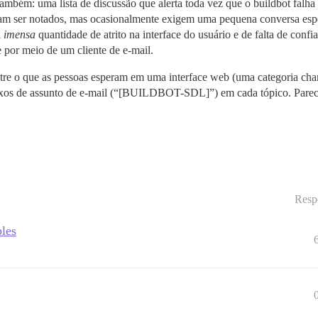
ambém: uma lista de discussão que alerta toda vez que o buildbot falha 
am ser notados, mas ocasionalmente exigem uma pequena conversa especí
a
imensa
quantidade de atrito na interface do usuário e de falta de con
 por meio de um cliente de e-mail.
 entre o que as pessoas esperam em uma interface web (uma categoria c
efixos de assunto de e-mail (“[BUILDBOT-SDL]”) em cada tópico. Parece
Resp
bles