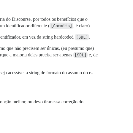
ia do Discourse, por todos os benefícios que o
um identificador diferente (
[Commits]
, é claro).
dentificador, em vez da string hardcoded
[SDL]
.
esmo que não precisem ser únicas, (eu presumo que)
rque a maioria deles precisa ser apenas
[SDL]
e, de
eja acessível à string de formato do assunto do e-
pção melhor, ou devo tirar essa correção do