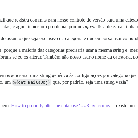
il que registra commits para nosso controle de versão para uma categor
iquadas, e agora temos um problema, porque
aquela
lista de e-mail tinha 
 do assunto que seja exclusivo da categoria e que eu possa usar como i
te, porque a maioria das categorias precisaria usar a mesma string e, m
fóruns se eu os alterar. Também não posso usar o nome da categoria, po
emos adicionar uma string genérica às configurações por categoria que s
po, um
%{cat_mailsubj}
que, por padrão, seja uma string vazia?
ambém:
How to properly alter the database? - #8 by icculus
…existe uma o