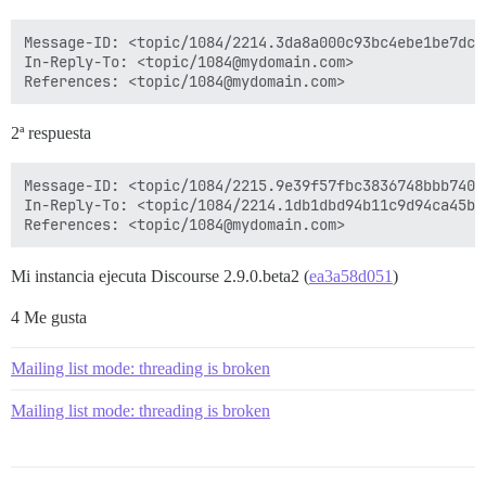
Message-ID: <topic/1084/2214.3da8a000c93bc4ebe1be7dc8@
In-Reply-To: <topic/1084@mydomain.com>

2ª respuesta
Message-ID: <topic/1084/2215.9e39f57fbc3836748bbb7407@
In-Reply-To: <topic/1084/2214.1db1dbd94b11c9d94ca45b3a
Mi instancia ejecuta Discourse 2.9.0.beta2 (
ea3a58d051
)
4 Me gusta
Mailing list mode: threading is broken
Mailing list mode: threading is broken