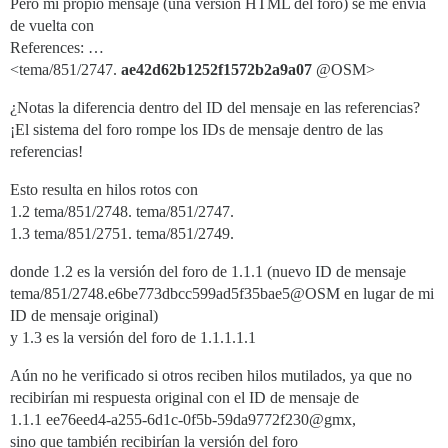
Pero mi propio mensaje (una versión HTML del foro) se me envía
de vuelta con
References: …
<tema/851/2747.
ae42d62b1252f1572b2a9a07
@OSM>
¿Notas la diferencia dentro del ID del mensaje en las referencias?
¡El sistema del foro rompe los IDs de mensaje dentro de las
referencias!
Esto resulta en hilos rotos con
1.2 tema/851/2748. tema/851/2747.
1.3 tema/851/2751. tema/851/2749.
donde 1.2 es la versión del foro de 1.1.1 (nuevo ID de mensaje
tema/851/2748.e6be773dbcc599ad5f35bae5@OSM en lugar de mi
ID de mensaje original)
y 1.3 es la versión del foro de 1.1.1.1.1
Aún no he verificado si otros reciben hilos mutilados, ya que no
recibirían mi respuesta original con el ID de mensaje de
1.1.1 ee76eed4-a255-6d1c-0f5b-59da9772f230@gmx,
sino que también recibirían la versión del foro