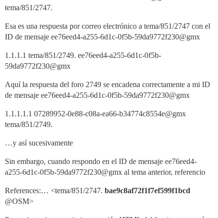
tema/851/2747.
Esa es una respuesta por correo electrónico a tema/851/2747 con el
ID de mensaje ee76eed4-a255-6d1c-0f5b-59da9772f230@gmx
1.1.1.1 tema/851/2749. ee76eed4-a255-6d1c-0f5b-
59da9772f230@gmx
Aquí la respuesta del foro 2749 se encadena correctamente a mi ID
de mensaje ee76eed4-a255-6d1c-0f5b-59da9772f230@gmx
1.1.1.1.1 07289952-0e88-c08a-ea66-b34774c8554e@gmx
tema/851/2749.
…y así sucesivamente
Sin embargo, cuando respondo en el ID de mensaje ee76eed4-
a255-6d1c-0f5b-59da9772f230@gmx al tema anterior, referencio
References:… <tema/851/2747.
bae9c8af72f1f7ef599f1bcd
@OSM>