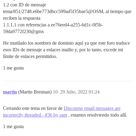
1.2 con ID de mensaje
tema/851/2748.e6be773dbcc599ad5f35bae5@OSM, al tiempo que
reciben la respuesta
1.1.1.1 con referencias a ee76eed4-a255-6d1c-0f5b-
59da9772f230@gmx
He mutilado los nombres de dominio aquí ya que este foro traduce
esos IDs de mensaje a enlaces mailto y, por lo tanto, excede mi
límite de enlaces permitidos.
1 me gusta
martin
(Martin Brennan)
10
29 Julio, 2022 01:24
Cerrando este tema en favor de
Discourse email messages are
incorrectly threaded - #36 by sam
, estamos resolviendo todo allí.
1 me gusta