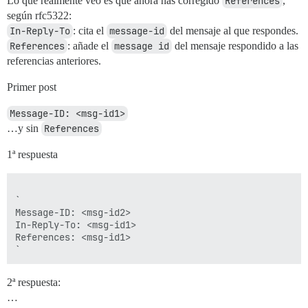
Lo que realmente veo es que ahora has corregido
References
,
según rfc5322:
In-Reply-To
: cita el
message-id
del mensaje al que respondes.
References
: añade el
message id
del mensaje respondido a las
referencias anteriores.
Primer post
Message-ID: <msg-id1>
…y sin
References
1ª respuesta
`

Message-ID: <msg-id2>

In-Reply-To: <msg-id1>

References: <msg-id1>

2ª respuesta:
…