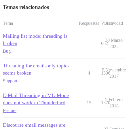
Temas relacionados
Tema
Respuestas
Vistas
Actividad
Mailing list mode: threading is
30 Marzo
broken
1
662
2022
Bug
Threading for email-only topics
9 Noviembre
seems broken
4
1306
2017
Support
E-Mail Threading in ML-Mode
5 Febrero
does not work in Thunderbird
15
1370
2018
Feature
Discourse email messages are