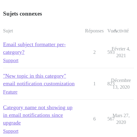
Sujets connexes
Sujet
Réponses
Vues
Activité
Email subject formatter per-
Février 4,
category?
2
593
2021
Support
"New topic in this category"
Décembre
email notification customization
1
823
13, 2020
Feature
Category name not showing up
in email notifications since
Mars 27,
6
567
upgrade
2020
Support