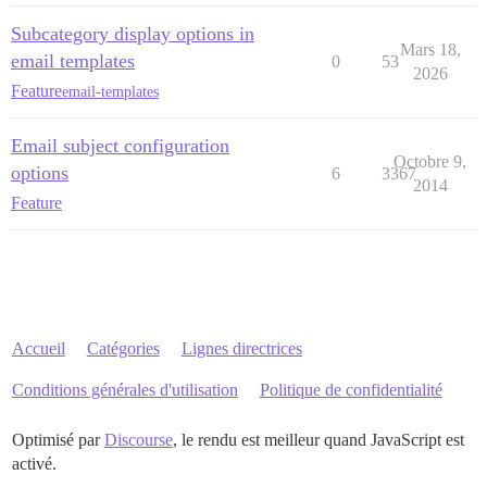
Subcategory display options in
Mars 18,
email templates
0
53
2026
Feature
email-templates
Email subject configuration
Octobre 9,
options
6
3367
2014
Feature
Accueil
Catégories
Lignes directrices
Conditions générales d'utilisation
Politique de confidentialité
Optimisé par
Discourse
, le rendu est meilleur quand JavaScript est
activé.