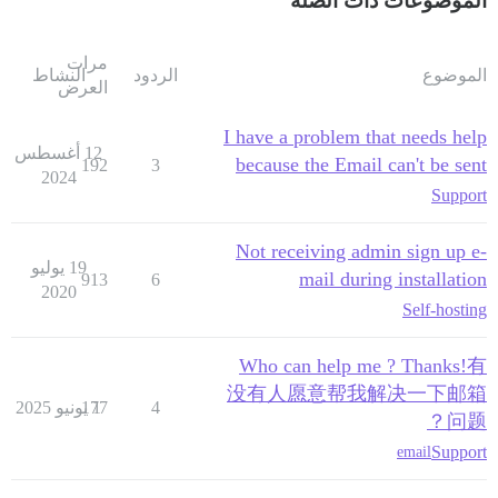
الموضوعات ذات الصلة
مرات
الموضوع
الردود
النشاط
العرض
I have a problem that needs help
12 أغسطس
because the Email can't be sent
192
3
2024
Support
Not receiving admin sign up e-
19 يوليو
mail during installation
913
6
2020
Self-hosting
Who can help me ? Thanks!有
没有人愿意帮我解决一下邮箱
4
1 يونيو 2025
177
问题？
Support
email