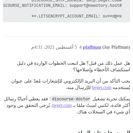
  LETSENCRYPT_ACCOUNT_EMAIL: su**d@*k.**

(Jay Pfaffman)
pfaffman
4
5 أغسطس 2021، 4:31م
هل عمل ذلك من قبل؟ هل اتبعت الخطوات الواردة في دليل
استكشاف الأخطاء وإصلاحها؟
يجب التأكد من أن البريد الإلكتروني للإشعارات مُعدّ على عنوان
يُستخدمه
beget.com
للإرسال منه.
يمكنك تجربة تشغيل
discourse-doctor
؛ فقد يعطي أحيانًا رسائل
أكثر فائدة، لكنني لستُ ملمًا بـ
beget.com
. يُرجى التحقق من وجود
أي شيء في السجلات هناك.