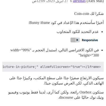
(Alex Mas)
alexmas
6
27 أبريل 2023، 12:09ص
شكرا لك Coin-coin
أخيرًا سأستخدم هذا الإعداد في كود Bunny iframe:
عدم التحديد للكود المتجاوب
في الكود الافتراضي التالي، استبدل الحجم بـ width=“99%”
height=“300”
<iframe src="https://iframe.mediadelivery.net/embed/3639/01bea422-9687-4058-9fcc-2b21dee6df2a?autoplay=false&preload=false" loading="lazy" width="1280" height="720" style="border: none;" allow="accelerometer; gyroscope; autoplay; encrypted-media; picture-in-picture;" allowfullscreen="true"></iframe>

سيكون الارتفاع صغيرًا جدًا على سطح المكتب، وكبيرًا جدًا على
الهاتف الذكي، لكن العرض سيكون جيدًا.
ستكون Onebox رائعة، ولكن كما أرى، لدينا فقط يوتيوب وفيميو
وتيك توك حاليًا على discourse.