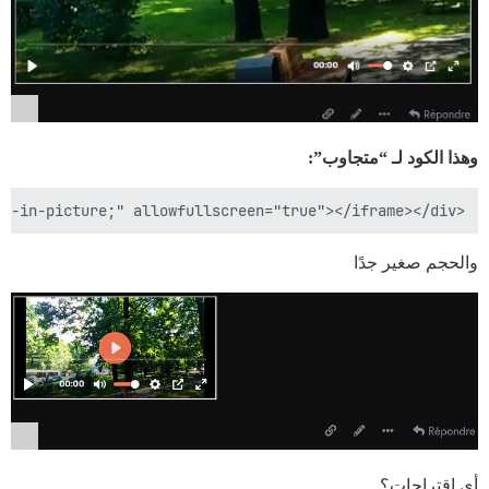
وهذا الكود لـ “متجاوب”:
<div style="position: relative; padding-top: 56.25%;"><iframe src="https://iframe.mediadelivery.net/embed/3639/01bea422-9687-4058-9fcc-2b21dee6df2a?autoplay=false&preload=false" loading="lazy" style="border: none; position: absolute; top: 0; height: 100%; width: 100%;" allow="accelerometer; gyroscope; autoplay; encrypted-media; picture-in-picture;" allowfullscreen="true"></iframe></div>

والحجم صغير جدًا
أي اقتراحات؟