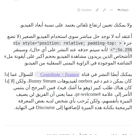
ولا يمكنك تعيين ارتفاع تلقائي يعتمد على نسبة أبعاد الفيديو.
أعتقد أنه لا توجد حل مباشر سوى استخدام الفيديو الصغير (لا تضع
جزء
<div style="position: relative; padding-top: 
56.25%;">
لأنه سيتم حذفه عند النشر على أي حال)، وسينقر
الأشخاص الذين يريدون مشاهدة الفيديو بحجم أكبر على أيقونة ملء
الشاشة الموجودة في الزاوية اليمنى السفلية من الفيديو.
يمكنك أيضًا النشر في قناة
للسؤال عما إذا
Contribute > Feature
كان يمكن دعم دعم onebox لفيديوهات Bunny Stream، ولكن إلا إذا
كان هناك طلب كبير (وهو ما أشك فيه)، فمن المرجح أن ينتمي
الأمر إلى علامة
#pr-welcome،
مما يعني أن الفريق لن يضيف
الميزة بأنفسهم، ولكن يُرحب بأي شخص لديه بعض المعرفة
البرمجية بكتابة هذه الميزة لإضافتها إلى Discourse في النهاية.