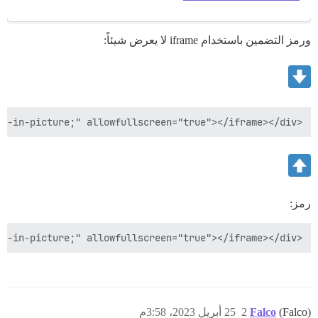
ورمز التضمين باستخدام iframe لا يعرض شيئاً:
<div style="position: relative; padding-top: 56.25%;"><iframe src="https://iframe.mediadelivery.net/embed/3639/01bea422-9687-4058-9fcc-2b21dee6df2a?autoplay=false&preload=false" loading="lazy" style="border: none; position: absolute; top: 0; height: 100%; width: 100%;" allow="accelerometer; gyroscope; autoplay; encrypted-media; picture-in-picture;" allowfullscreen="true"></iframe></div>

رمز:
<div style="position: relative; padding-top: 56.25%;"><iframe src="https://iframe.mediadelivery.net/embed/3639/01bea422-9687-4058-9fcc-2b21dee6df2a?autoplay=false&preload=false" loading="lazy" style="border: none; position: absolute; top: 0; height: 100%; width: 100%;" allow="accelerometer; gyroscope; autoplay; encrypted-media; picture-in-picture;" allowfullscreen="true"></iframe></div>

(Falco)
Falco
2
25 أبريل 2023، 3:58م