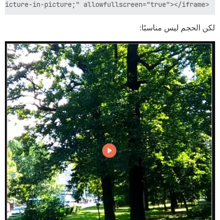
<iframe src="https://iframe.mediadelivery.net/embed/3639/01bea422-9687-4058-9fcc-2b21dee6df2a?autoplay=false&preload=false" loading="lazy" width="1280" height="720" style="border: none;" allow="accelerometer; gyroscope; autoplay; encrypted-media; picture-in-picture;" allowfullscreen="true"></iframe>

لكن الحجم ليس مناسبًا: