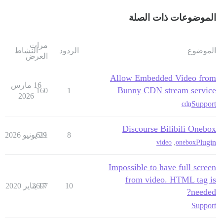
الموضوعات ذات الصلة
مرات
الموضوع
الردود
النشاط
العرض
Allow Embedded Video from
16 مارس
Bunny CDN stream service
160
1
2026
Support
cdn
Discourse Bilibili Onebox
8
29 يونيو 2026
611
Plugin
video
,
onebox
Impossible to have full screen
from video. HTML tag is
10
17 يناير 2020
3697
needed?
Support