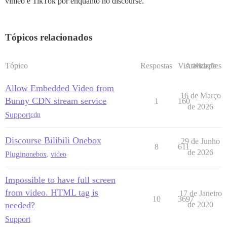
vimeo e TikTok por enquanto no discourse.
Tópicos relacionados
Tópico
Respostas
Visualizações
Atividade
Allow Embedded Video from
16 de Março
Bunny CDN stream service
1
160
de 2026
Support
cdn
Discourse Bilibili Onebox
29 de Junho
8
611
de 2026
Plugin
onebox
,
video
Impossible to have full screen
from video. HTML tag is
17 de Janeiro
10
3697
needed?
de 2020
Support