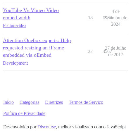
YouTube Vs Vimeo Video
4 de
embed width
18
1989
Setembro de
2024
Feature
video
Attention Onebox experts: Help
requested resizing an iFrame
27 de Julho
22
3567
embedded via oEmbed
de 2017
Development
Início
Categorias
Diretrizes
Termos de Serviço
Política de Privacidade
Desenvolvido por
Discourse
, melhor visualizado com o JavaScript