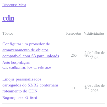
Discourse Meta
cdn
Tópico
Respostas
Visualizações
Atividade
Configurar um provedor de
armazenamento de objetos
2 de Julho de
265
49853
compatível com S3 para uploads
2026
Auto-hospedagem
cdn
,
configuring
,
how-to
,
reference
Emojis personalizados
carregados do S3/R2 contornam
2 de Julho de
11
317
roteamento do CDN
2026
Bug
emoji
,
cdn
,
s3
,
fixed