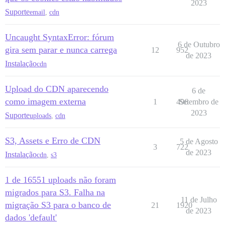
2023
Suporte
email
,
cdn
Uncaught SyntaxError: fórum
6 de Outubro
gira sem parar e nunca carrega
12
952
de 2023
Instalação
cdn
Upload do CDN aparecendo
6 de
como imagem externa
1
496
Setembro de
2023
Suporte
uploads
,
cdn
S3, Assets e Erro de CDN
5 de Agosto
3
722
de 2023
Instalação
cdn
,
s3
1 de 16551 uploads não foram
migrados para S3. Falha na
11 de Julho
migração S3 para o banco de
21
1920
de 2023
dados 'default'