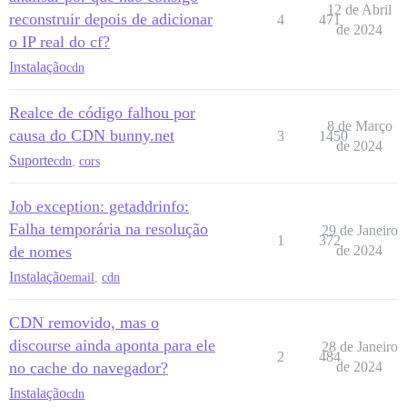
12 de Abril
reconstruir depois de adicionar
4
471
de 2024
o IP real do cf?
Instalação
cdn
Realce de código falhou por
8 de Março
causa do CDN bunny.net
3
1450
de 2024
Suporte
cdn
,
cors
Job exception: getaddrinfo:
Falha temporária na resolução
29 de Janeiro
1
372
de nomes
de 2024
Instalação
email
,
cdn
CDN removido, mas o
discourse ainda aponta para ele
28 de Janeiro
2
484
no cache do navegador?
de 2024
Instalação
cdn