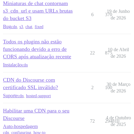
Miniaturas de chat contornam
s3_cdn_url e usam URLs brutas
19 de Junho
6
370
do bucket S3
de 2026
Bug
cdn
,
s3
,
chat
,
fixed
Todos os plugins não estão
funcionando devido a erro de
10 de Abril
22
875
CORS após atualização recente
de 2026
Instalação
cdn
CDN do Discourse com
30 de Março
certificado SSL inválido?
2
100
de 2026
Suporte
cdn
,
hosted-support
Habilitar uma CDN para o seu
Discourse
4 de Outubro
72
294810
de 2025
Auto-hospedagem
cdn
,
configuring
,
how-to