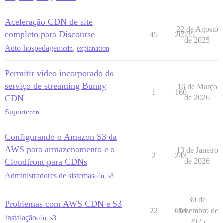
Aceleração CDN de site
22 de Agosto
completo para Discourse
45
20535
de 2025
Auto-hospedagem
cdn
,
explanation
Permitir vídeo incorporado do
serviço de streaming Bunny
16 de Março
1
160
CDN
de 2026
Suporte
cdn
Configurando o Amazon S3 da
AWS para armazenamento e o
13 de Janeiro
2
243
Cloudfront para CDNs
de 2026
Administradores de sistemas
cdn
,
s3
30 de
Problemas com AWS CDN e S3
22
694
Dezembro de
Instalação
cdn
,
s3
2025