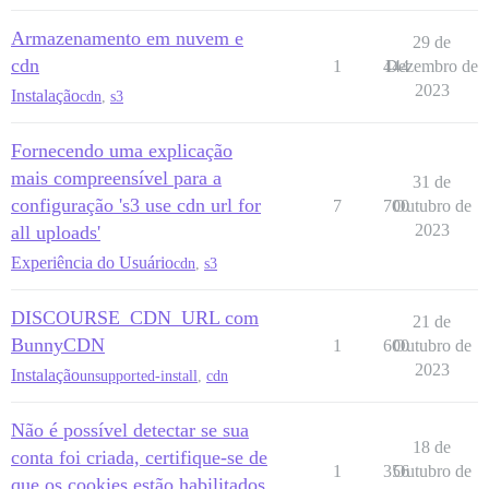
Armazenamento em nuvem e
29 de
cdn
1
444
Dezembro de
2023
Instalação
cdn
,
s3
Fornecendo uma explicação
mais compreensível para a
31 de
configuração 's3 use cdn url for
7
700
Outubro de
2023
all uploads'
Experiência do Usuário
cdn
,
s3
DISCOURSE_CDN_URL com
21 de
BunnyCDN
1
600
Outubro de
2023
Instalação
unsupported-install
,
cdn
Não é possível detectar se sua
18 de
conta foi criada, certifique-se de
1
356
Outubro de
que os cookies estão habilitados