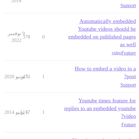
2018
Support
Automatically embedded
Youtube videos should be
9 نوفمبر
embedded on published pages
378
0
2022
as well
Feature
video
How to embed a video in a
post?
1
5 يونيو 2020
473
Support
Youtube times feature for
replies to an embedded youtube
1
6 يونيو 2014
1117
video?
Feature