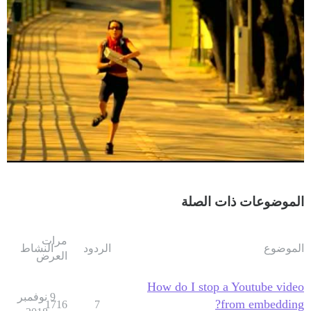
الموضوعات ذات الصلة
مرات
الموضوع
الردود
النشاط
العرض
How do I stop a Youtube video
9 نوفمبر
from embedding?
1716
7