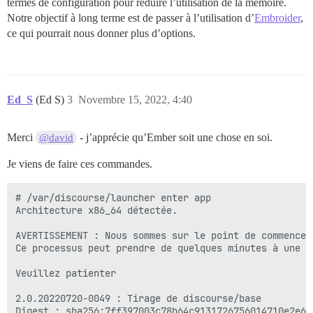
termes de configuration pour réduire l’utilisation de la mémoire.
Notre objectif à long terme est de passer à l’utilisation d’
Embroider
,
ce qui pourrait nous donner plus d’options.
Ed_S
(Ed S)
3
Novembre 15, 2022, 4:40
Merci
- j’apprécie qu’Ember soit une chose en soi.
@david
Je viens de faire ces commandes.
# /var/discourse/launcher enter app

Architecture x86_64 détectée.

AVERTISSEMENT : Nous sommes sur le point de commencer
Ce processus peut prendre de quelques minutes à une h
Veuillez patienter

2.0.20220720-0049 : Tirage de discourse/base

Digest : sha256:7ff397003c78b64c9131726756014710e2e67