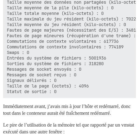
Taille moyenne des données non partagées (kilo-octets)
Taille moyenne de la pile (kilo-octets) : 0

Taille totale moyenne (kilo-octets) : 0

Taille maximale du jeu résident (kilo-octets) : 702292
Taille moyenne du jeu résident (kilo-octets) : 0

Fautes de page majeures (nécessitant des E/S) : 348190
Fautes de page mineures (récupération d'une trame) : 1
Commutations de contexte volontaires : 617736

Commutations de contexte involontaires : 774189

Swaps : 0

Entrées du système de fichiers : 5001936

Sorties du système de fichiers : 318280

Messages de socket envoyés : 0

Messages de socket reçus : 0

Signaux délivrés : 0

Taille de la page (octets) : 4096

Immédiatement avant, j’avais mis à jour l’hôte et redémarré, donc
tout dans le conteneur aurait été fraîchement redémarré.
Le pire de l’utilisation de la mémoire tel que rapporté par un vmstat
exécuté dans une autre fenêtre :