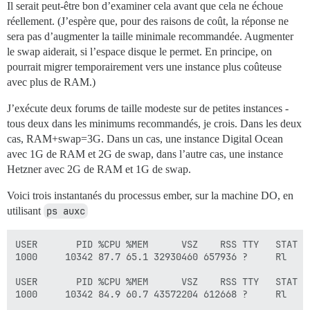
Il serait peut-être bon d’examiner cela avant que cela ne échoue
réellement. (J’espère que, pour des raisons de coût, la réponse ne
sera pas d’augmenter la taille minimale recommandée. Augmenter
le swap aiderait, si l’espace disque le permet. En principe, on
pourrait migrer temporairement vers une instance plus coûteuse
avec plus de RAM.)
J’exécute deux forums de taille modeste sur de petites instances -
tous deux dans les minimums recommandés, je crois. Dans les deux
cas, RAM+swap=3G. Dans un cas, une instance Digital Ocean
avec 1G de RAM et 2G de swap, dans l’autre cas, une instance
Hetzner avec 2G de RAM et 1G de swap.
Voici trois instantanés du processus ember, sur la machine DO, en
utilisant
ps auxc
USER       PID %CPU %MEM      VSZ    RSS TTY   STAT S
1000     10342 87.7 65.1 32930460 657936 ?     Rl   16
USER       PID %CPU %MEM      VSZ    RSS TTY   STAT S
1000     10342 84.9 60.7 43572204 612668 ?     Rl   16