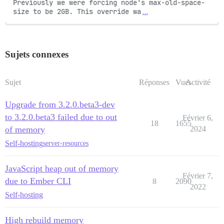
Previously we were forcing node's max-old-space-
size to be 2GB. This override wa
…
Sujets connexes
Sujet
Réponses
Vues
Activité
Upgrade from 3.2.0.beta3-dev
to 3.2.0.beta3 failed due to out
Février 6,
18
1655
of memory
2024
Self-hosting
server-resources
JavaScript heap out of memory
Février 7,
due to Ember CLI
8
2090
2022
Self-hosting
High rebuild memory