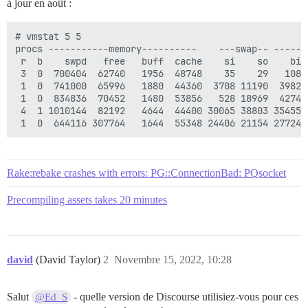
à jour en août :
# vmstat 5 5

procs -----------memory----------    ---swap-- -----i
 r  b    swpd   free   buff  cache    si    so    bi 
 3  0  700404  62740   1956  48748    35    29   108 
 1  0  741000  65996   1880  44360  3708 11190  3982 
 1  0  834836  70452   1480  53856   528 18969  4274 
 4  1 1010144  82192   4644  44400 30065 38803 35455 
Rake:rebake crashes with errors: PG::ConnectionBad: PQsocket
Precompiling assets takes 20 minutes
david
(David Taylor)
2
Novembre 15, 2022, 10:28
Salut
- quelle version de Discourse utilisiez-vous pour ces
@Ed_S