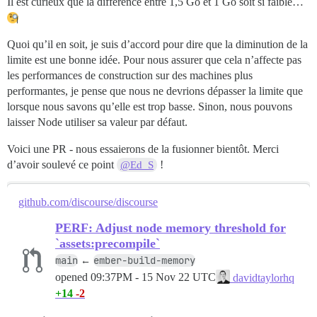
Il est curieux que la différence entre 1,5 Go et 1 Go soit si faible…
Quoi qu’il en soit, je suis d’accord pour dire que la diminution de la
limite est une bonne idée. Pour nous assurer que cela n’affecte pas
les performances de construction sur des machines plus
performantes, je pense que nous ne devrions dépasser la limite que
lorsque nous savons qu’elle est trop basse. Sinon, nous pouvons
laisser Node utiliser sa valeur par défaut.
Voici une PR - nous essaierons de la fusionner bientôt. Merci
d’avoir soulevé ce point
!
@Ed_S
github.com/discourse/discourse
PERF: Adjust node memory threshold for
`assets:precompile`
main
ember-build-memory
←
opened
09:37PM - 15 Nov 22 UTC
davidtaylorhq
+14
-2