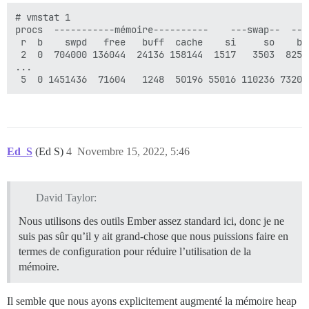
# vmstat 1

procs  -----------mémoire----------    ---swap--  ---
 r  b    swpd   free   buff  cache    si     so    bi
 2  0  704000 136044  24136 158144  1517   3503  8256
...

Ed_S
(Ed S)
4
Novembre 15, 2022, 5:46
David Taylor:
Nous utilisons des outils Ember assez standard ici, donc je ne
suis pas sûr qu’il y ait grand-chose que nous puissions faire en
termes de configuration pour réduire l’utilisation de la
mémoire.
Il semble que nous ayons explicitement augmenté la mémoire heap