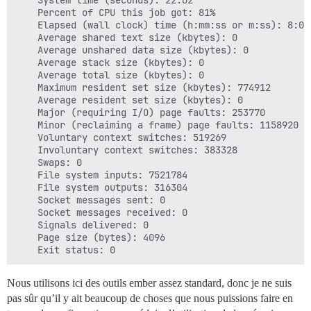
	System time (seconds): 22.62

	Percent of CPU this job got: 81%

	Elapsed (wall clock) time (h:mm:ss or m:ss): 8:02.73

	Average shared text size (kbytes): 0

	Average unshared data size (kbytes): 0

	Average stack size (kbytes): 0

	Average total size (kbytes): 0

	Maximum resident set size (kbytes): 774912

	Average resident set size (kbytes): 0

	Major (requiring I/O) page faults: 253770

	Minor (reclaiming a frame) page faults: 1158920

	Voluntary context switches: 519269

	Involuntary context switches: 383328

	Swaps: 0

	File system inputs: 7521784

	File system outputs: 316304

	Socket messages sent: 0

	Socket messages received: 0

	Signals delivered: 0

	Page size (bytes): 4096

Nous utilisons ici des outils ember assez standard, donc je ne suis
pas sûr qu’il y ait beaucoup de choses que nous puissions faire en