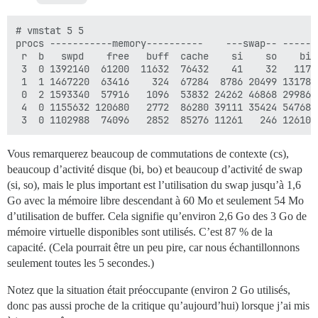
# vmstat 5 5

procs -----------memory----------    ---swap-- -----i
 r  b   swpd    free   buff  cache    si    so    bi 
 3  0 1392140  61200  11632  76432    41    32   117 
 1  1 1467220  63416    324  67284  8786 20499 13178 
 0  2 1593340  57916   1096  53832 24262 46868 29986 
 4  0 1155632 120680   2772  86280 39111 35424 54768 
Vous remarquerez beaucoup de commutations de contexte (cs),
beaucoup d’activité disque (bi, bo) et beaucoup d’activité de swap
(si, so), mais le plus important est l’utilisation du swap jusqu’à 1,6
Go avec la mémoire libre descendant à 60 Mo et seulement 54 Mo
d’utilisation de buffer. Cela signifie qu’environ 2,6 Go des 3 Go de
mémoire virtuelle disponibles sont utilisés. C’est 87 % de la
capacité. (Cela pourrait être un peu pire, car nous échantillonnons
seulement toutes les 5 secondes.)
Notez que la situation était préoccupante (environ 2 Go utilisés,
donc pas aussi proche de la critique qu’aujourd’hui) lorsque j’ai mis