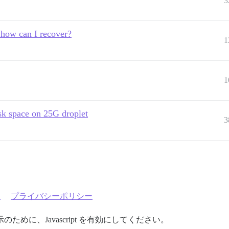
3
- how can I recover?
1
1
isk space on 25G droplet
3
約
プライバシーポリシー
めに、Javascript を有効にしてください。