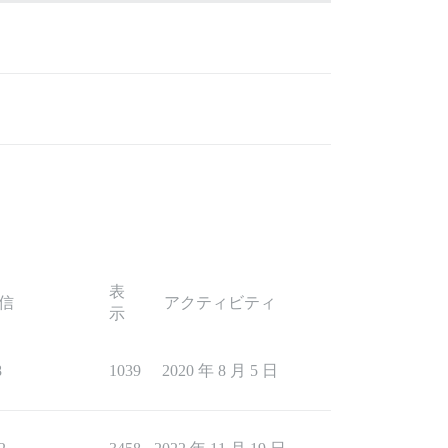
表
信
アクティビティ
示
8
1039
2020 年 8 月 5 日