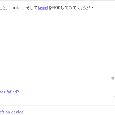
ne
とjournalctl、そして
kernel
を検索してみてください。
返
as failed?
eft on device