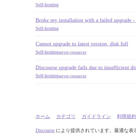
Self-hosting
Broke my installation with a failed upgrade 
Self-hosting
Cannot upgrade to latest version, disk full
Self-hosting
server-resources
Discourse upgrade fails due to insufficient d
Self-hosting
server-resources
ホーム
カテゴリ
ガイドライン
利用規
Discourse
により提供されています。最適な表示のた