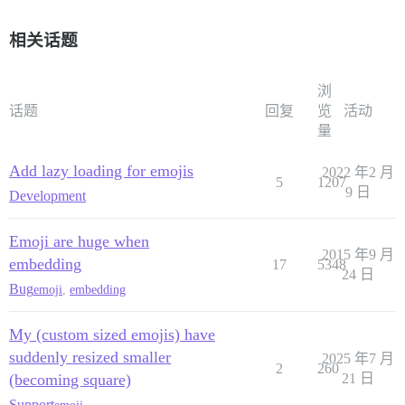
相关话题
浏
话题
回复
览
活动
量
Add lazy loading for emojis
2022 年2 月
5
1207
9 日
Development
Emoji are huge when
2015 年9 月
embedding
17
5348
24 日
Bug
emoji
,
embedding
My (custom sized emojis) have
suddenly resized smaller
2025 年7 月
2
260
(becoming square)
21 日
Support