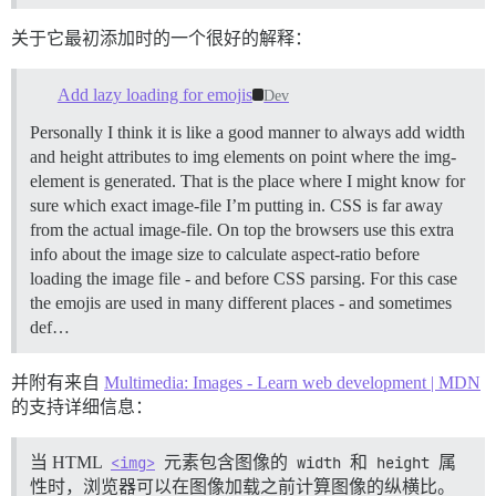
关于它最初添加时的一个很好的解释：
Add lazy loading for emojis
Dev
Personally I think it is like a good manner to always add width
and height attributes to img elements on point where the img-
element is generated. That is the place where I might know for
sure which exact image-file I’m putting in. CSS is far away
from the actual image-file. On top the browsers use this extra
info about the image size to calculate aspect-ratio before
loading the image file - and before CSS parsing. For this case
the emojis are used in many different places - and sometimes
def…
并附有来自
Multimedia: Images - Learn web development | MDN
的支持详细信息：
当 HTML
<img>
元素包含图像的
width
和
height
属
性时，浏览器可以在图像加载之前计算图像的纵横比。