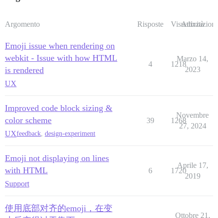
Argomento
Risposte
Visualizzazioni
Attività
Emoji issue when rendering on
webkit - Issue with how HTML
Marzo 14,
4
1218
is rendered
2023
UX
Improved code block sizing &
Novembre
color scheme
39
1268
27, 2024
UX
feedback
,
design-experiment
Emoji not displaying on lines
Aprile 17,
with HTML
6
1720
2019
Support
使用底部对齐的emoji，在变
Ottobre 21,