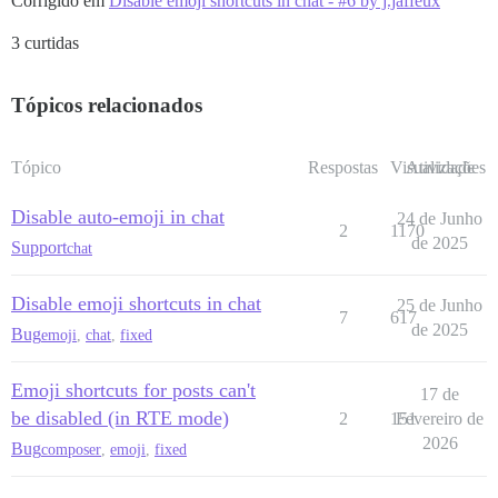
Corrigido em
Disable emoji shortcuts in chat - #6 by j.jaffeux
3 curtidas
Tópicos relacionados
Tópico
Respostas
Visualizações
Atividade
Disable auto-emoji in chat
24 de Junho
2
1170
de 2025
Support
chat
Disable emoji shortcuts in chat
25 de Junho
7
617
de 2025
Bug
emoji
,
chat
,
fixed
Emoji shortcuts for posts can't
17 de
be disabled (in RTE mode)
2
151
Fevereiro de
2026
Bug
composer
,
emoji
,
fixed