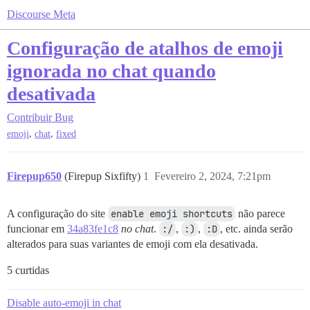
Discourse Meta
Configuração de atalhos de emoji
ignorada no chat quando
desativada
Contribuir
Bug
,
,
emoji
chat
fixed
Firepup650
(Firepup Sixfifty)
1
Fevereiro 2, 2024, 7:21pm
A configuração do site
enable emoji shortcuts
não parece
funcionar em
34a83fe1c8
no chat
.
:/
,
:)
,
:D
, etc. ainda serão
alterados para suas variantes de emoji com ela desativada.
5 curtidas
Disable auto-emoji in chat