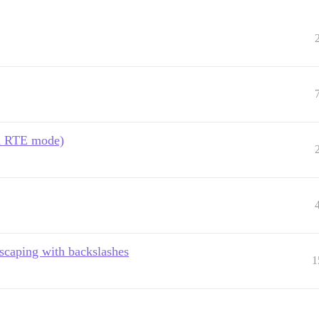
(in RTE mode)
escaping with backslashes
1