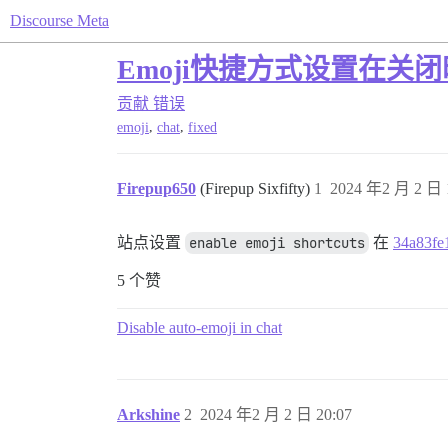
Discourse Meta
Emoji快捷方式设置在关
贡献
错误
,
,
emoji
chat
fixed
Firepup650
(Firepup Sixfifty)
1
2024 年2 月 2 日 
站点设置
enable emoji shortcuts
在
34a83fe
5 个赞
Disable auto-emoji in chat
Arkshine
2
2024 年2 月 2 日 20:07