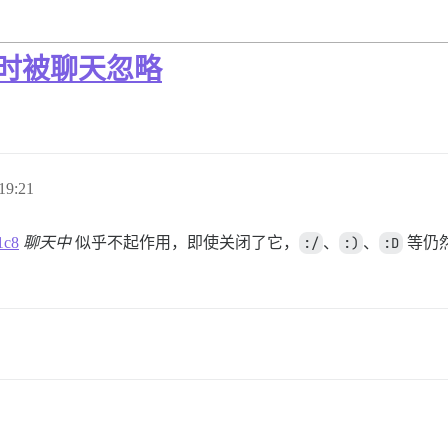
闭时被聊天忽略
19:21
1c8
聊天中
似乎不起作用，即使关闭了它，
:/
、
:)
、
:D
等仍