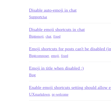
Disable auto-emoji in chat
Support
chat
Disable emoji shortcuts in chat
Bug
emoji
,
chat
,
fixed
Emoji shortcuts for posts can't be disabled 
Bug
composer
,
emoji
,
fixed
Emoji in title when disabled :)
Bug
Enable emoji shortcuts setting should allow 
UX
markdown
,
pr-welcome