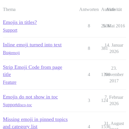
Thema
Antworten
Aufrufe
Aktivität
Emojis in titles?
8
2606
5. Mai 2016
Support
Inline emoji turned into text
14. Januar
8
381
2026
Bug
emoji
Strip Emoji Code from page
23.
title
4
1398
November
2017
Feature
Emojis do not show in toc
7. Februar
3
124
2026
Support
disco-toc
Missing emoji in pinned topics
31. August
and category list
4
1536