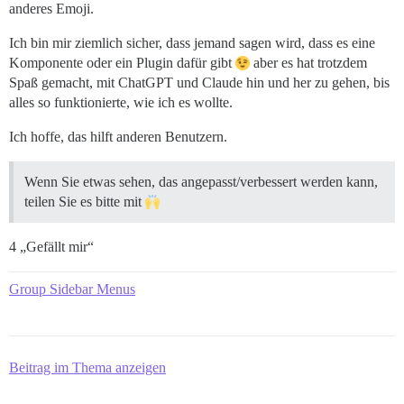
      Object.entries(iconReplacements).forEach(([key, 
anderes Emoji.
        const [keyId, itemName] = key.split(',');

Ich bin mir ziemlich sicher, dass jemand sagen wird, dass es eine
        // Only process if this replacement is for the
Komponente oder ein Plugin dafür gibt
aber es hat trotzdem
        if (parseInt(keyId) === sectionId) {

          const url = emojiUrlFor(emojiName);

Spaß gemacht, mit ChatGPT und Claude hin und her zu gehen, bis
alles so funktionierte, wie ich es wollte.
          // Try multiple selectors to catch both ham
          const selectors = [

Ich hoffe, das hilft anderen Benutzern.
            // Fixed sidebar selector

            `div[data-section-name="${sectionName}"] 
            // Hamburger menu selector (more specific)
Wenn Sie etwas sehen, das angepasst/verbessert werden kann,
            `.menu-panel div[data-section-name="${sec
teilen Sie es bitte mit
            // Generic fallback

            `[data-section-name="${sectionName}"] [da
          ];

4 „Gefällt mir“
          for (const selector of selectors) {

Group Sidebar Menus
            const prefix = document.querySelector(sele
            if (prefix && url) {

              // Check if it's already replaced to av
              if (!prefix.querySelector('.prefix-emoji
Beitrag im Thema anzeigen
                prefix.innerHTML = `

                  <img src="${url}"
