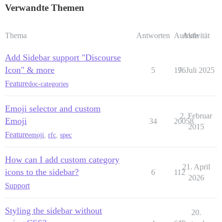
                       title="${emojiName}"

Verwandte Themen
                       alt="${emojiName}"

                       class="emoji prefix-emoji">

                `;

Thema
Antworten
Aufrufe
Aktivität
              }

              break; // Exit loop once we find and rep
            }

Add Sidebar support "Discourse
          }

Icon" & more
5
176
9. Juli 2025
        }

      });

Feature
doc-categories
    });

  }

Emoji selector and custom
2. Februar
  // Run on page change

Emoji
34
20058
  api.onPageChange(replaceIcons);

2015
Feature
emoji
,
rfc
,
spec
  // Also run with delay to catch dynamically loaded c
  api.onPageChange(() => {

How can I add custom category
    setTimeout(replaceIcons, 100);

21. April
    setTimeout(replaceIcons, 500);

icons to the sidebar?
6
112
2026
  });

Support
  // Enhanced MutationObserver to catch sidebar change
  const observer = new MutationObserver((mutations) =>
Styling the sidebar without
20.
    let shouldReplace = false;
