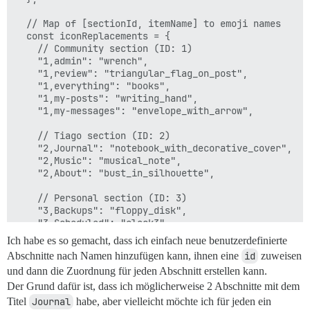
  // Map of [sectionId, itemName] to emoji names

  const iconReplacements = {

    // Community section (ID: 1)

    "1,admin": "wrench",

    "1,review": "triangular_flag_on_post",

    "1,everything": "books",

    "1,my-posts": "writing_hand",

    "1,my-messages": "envelope_with_arrow",

    // Tiago section (ID: 2)

    "2,Journal": "notebook_with_decorative_cover",

    "2,Music": "musical_note",

    "2,About": "bust_in_silhouette",

    // Personal section (ID: 3)

    "3,Backups": "floppy_disk",

    "3,Scheduled": "clock3",

    "3,Staff": "lock",

Ich habe es so gemacht, dass ich einfach neue benutzerdefinierte
    "3,Components": "electric_plug",

Abschnitte nach Namen hinzufügen kann, ihnen eine
id
zuweisen
  };

und dann die Zuordnung für jeden Abschnitt erstellen kann.
  function replaceIcons() {

Der Grund dafür ist, dass ich möglicherweise 2 Abschnitte mit dem
    Object.entries(sectionIds).forEach(([sectionName, 
Titel
Journal
habe, aber vielleicht möchte ich für jeden ein