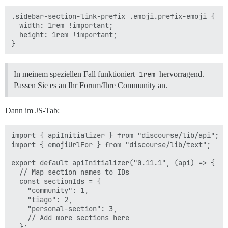
.sidebar-section-link-prefix .emoji.prefix-emoji {

  width: 1rem !important;

  height: 1rem !important;

In meinem speziellen Fall funktioniert
1rem
hervorragend.
Passen Sie es an Ihr Forum/Ihre Community an.
Dann im JS-Tab:
import { apiInitializer } from "discourse/lib/api";

import { emojiUrlFor } from "discourse/lib/text";

export default apiInitializer("0.11.1", (api) => {

  // Map section names to IDs

  const sectionIds = {

    "community": 1,

    "tiago": 2,

    "personal-section": 3,

    // Add more sections here

  };
