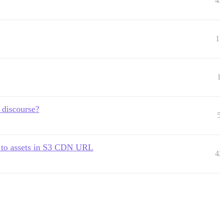
4
1
 discourse?
o assets in S3 CDN URL
4