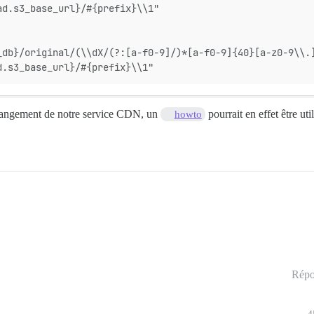
ad.s3_base_url}/#{prefix}\\1"
_db}/original/(\\dX/(?:[a-f0-9]/)*[a-f0-9]{40}[a-z0-9\\.
d.s3_base_url}/#{prefix}\\1"
 changement de notre service CDN, un
pourrait en effet être util
howto
Répo