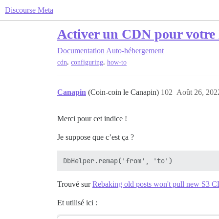
Discourse Meta
Activer un CDN pour votre
Documentation
Auto-hébergement
,
,
cdn
configuring
how-to
Canapin
(Coin-coin le Canapin)
102
Août 26, 202
Merci pour cet indice !
Je suppose que c’est ça ?
Trouvé sur
Rebaking old posts won't pull new S3 
Et utilisé ici :