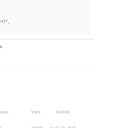
]*)",
e.
nses
Vues
Activité