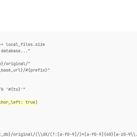
>= local_files.size
 database..."
b}/original/"
_base_url}/#{prefix}"
TH '#{to}'"
chor_left: true)
t_db}/original/(\\dX/(?:[a-f0-9]/)*[a-f0-9]{40}[a-z0-9\\