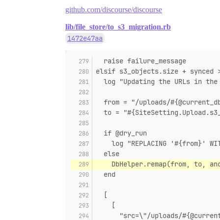
github.com/discourse/discourse
lib/file_store/to_s3_migration.rb
1472e47aa
  raise failure_message
elsif s3_objects.size + synced 
  log "Updating the URLs in the
  from = "/uploads/#{@current_d
  to = "#{SiteSetting.Upload.s3
  if @dry_run
    log "REPLACING '#{from}' WI
  else
    DbHelper.remap(from, to, an
  end
  [
    [
      "src=\"/uploads/#{@curren