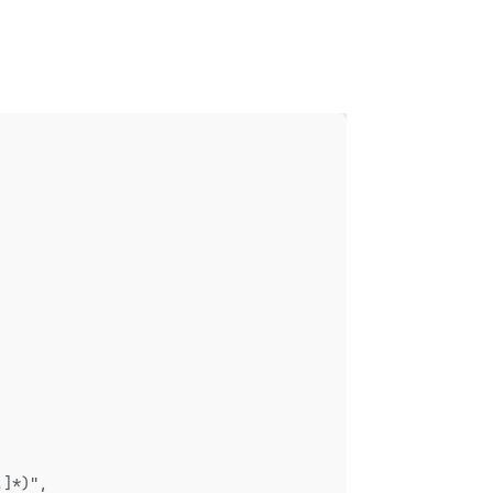
.]*)",