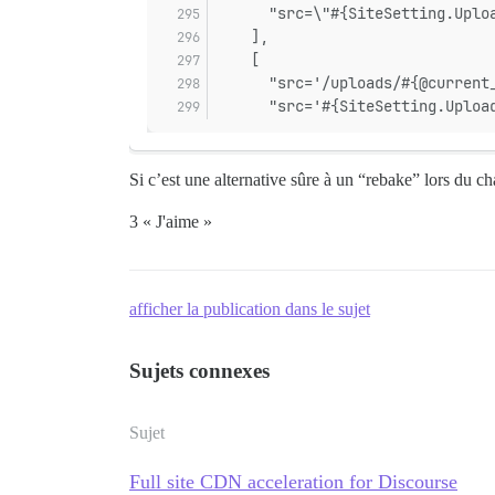
      "src=\"#{SiteSetting.Uplo
    ],
    [
      "src='/uploads/#{@current
      "src='#{SiteSetting.Uploa
Si c’est une alternative sûre à un “rebake” lors du
3 « J'aime »
afficher la publication dans le sujet
Sujets connexes
Sujet
Full site CDN acceleration for Discourse