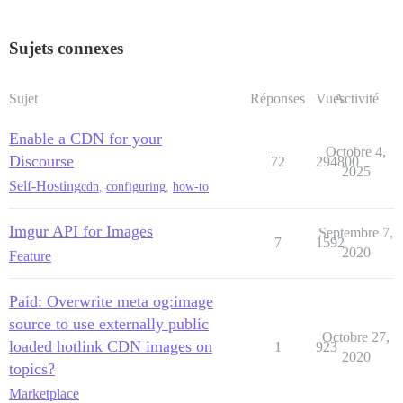
Sujets connexes
Sujet
Réponses
Vues
Activité
Enable a CDN for your
Octobre 4,
Discourse
72
294800
2025
Self-Hosting
cdn
,
configuring
,
how-to
Imgur API for Images
Septembre 7,
7
1592
2020
Feature
Paid: Overwrite meta og:image
source to use externally public
Octobre 27,
loaded hotlink CDN images on
1
923
2020
topics?
Marketplace