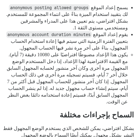
يسمح إعداد الموقع
anonymous posting allowed groups
لك بتقييد استخدام الميزة بناءً على انتماء المجموعة للمستخدم.
بشكل افتراضي، يتم تعيين هذا على المدراء والمشرفين
ومستخدمي مستوى الثقة 1.
يقوم إعداد الموقع
anonymous account duration minutes
بتعيين الفترة الزمنية التي سيتم فيها إعادة استخدام الحساب
المجهول، بناءً على آخر مرة نشر فيها الحساب المجهول.
يكون هذا الإعداد مضبوطًا افتراضيًا على 10080 دقيقة (7 أيام).
مع القيمة الافتراضية لهذا الإعداد، إذا دخل المستخدم الوضع
المجهول مرة أخرى وكان آخر منشور لحسابه المجهول السابق
خلال آخر 7 أيام، فسيتم تسجيله مرة أخرى في ذلك الحساب
المجهول. إذا كان آخر منشور للحساب المجهول قبل أكثر من 7
أيام، سيتم إنشاء حساب مجهول جديد له. إذا لم ينشر الحساب
المجهول السابق أبدًا، فسيتم إعادة استخدامه دائمًا بغض النظر
عن الوقت.
السماح بإجراءات مختلفة
بشكل افتراضي، يمكن للشخص الذي يستخدم الوضع المجهول فقط
النشر بشكل مجهول. يمكنك أيضًا السماح بالوضع المجهول