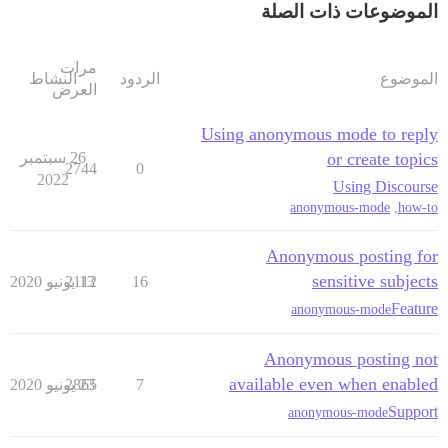
الموضوعات ذات الصلة
مرات
الموضوع
الردود
النشاط
العرض
Using anonymous mode to reply
or create topics
26 سبتمبر
2744
0
2022
Using Discourse
anonymous-mode
,
how-to
Anonymous posting for
sensitive subjects
16
13 يونيو 2020
2112
Feature
anonymous-mode
Anonymous posting not
available even when enabled
7
23 يونيو 2020
2865
Support
anonymous-mode