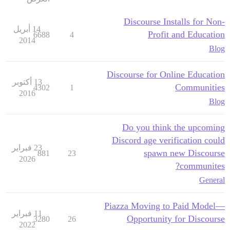
Discourse Installs for Non-
14 أبريل
Profit and Education
6688
4
2014
Blog
Discourse for Online Education
13 أكتوبر
Communities
4302
1
2016
Blog
Do you think the upcoming
Discord age verification could
23 فبراير
spawn new Discourse
881
23
2026
communites?
General
Piazza Moving to Paid Model—
11 فبراير
Opportunity for Discourse
3280
26
2022