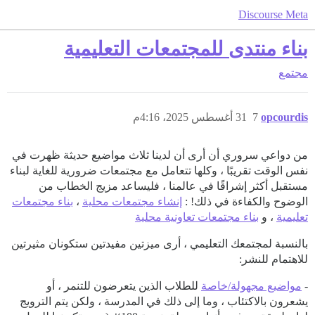
Discourse Meta
بناء منتدى للمجتمعات التعليمية
مجتمع
opcourdis
7
31 أغسطس 2025، 4:16م
من دواعي سروري أن أرى أن لدينا ثلاث مواضيع حديثة ظهرت في
نفس الوقت تقريبًا ، وكلها تتعامل مع مجتمعات ضرورية للغاية لبناء
مستقبل أكثر إشراقًا في عالمنا ، فليساعد مزيج الخطاب من
الوضوح والكفاءة في ذلك! :
إنشاء مجتمعات محلية
،
بناء مجتمعات
تعليمية
، و
بناء مجتمعات تعاونية محلية
بالنسبة لمجتمعك التعليمي ، أرى ميزتين مفيدتين ستكونان مثيرتين
للاهتمام للنشر:
-
مواضيع مجهولة/خاصة
للطلاب الذين يتعرضون للتنمر ، أو
يشعرون بالاكتئاب ، وما إلى ذلك في المدرسة ، ولكن يتم الترويج