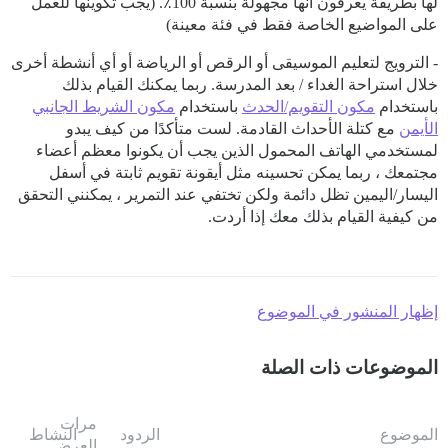
لها بطريقة يعرفون أنها مجهولة بنسبة 100٪. (يجب تكوينها للعمل
على المواضيع الخاصة فقط في فئة معينة)
- الترويج لتعليم الموسيقى أو الرقص أو الرياضة أو أي أنشطة أخرى
خلال استراحة الغداء / بعد المدرسة. ربما يمكنك القيام بذلك
باستخدام
مكون التقويم/الحدث
باستخدام
مكون الشريط الجانبي
الأيمن
مع كتلة الأحداث القادمة. لست متأكدًا من كيف يبدو
لمستخدمي الهاتف المحمول الذين يجب أن يكونوا معظم أعضاء
مجتمعك ، ربما يمكن تحسينه مثل أيقونة تقويم ثابتة في أسفل
اليسار/اليمين تظل دائمة ولكن تختفي عند التمرير ، يمكنني التحقق
من كيفية القيام بذلك معك إذا أردت.
إظهار المنشور في الموضوع
الموضوعات ذات الصلة
مرات
الموضوع
الردود
النشاط
العرض