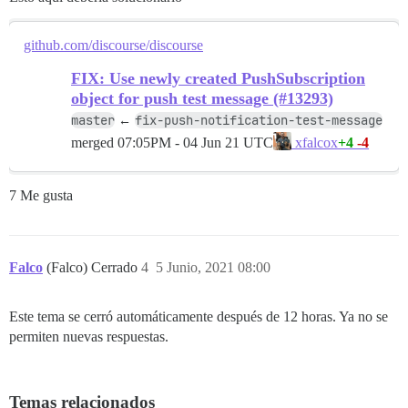
github.com/discourse/discourse
FIX: Use newly created PushSubscription
object for push test message (#13293)
master
fix-push-notification-test-message
←
merged
07:05PM - 04 Jun 21 UTC
+4
-4
xfalcox
7 Me gusta
Falco
(Falco) Cerrado
4
5 Junio, 2021 08:00
Este tema se cerró automáticamente después de 12 horas. Ya no se
permiten nuevas respuestas.
Temas relacionados