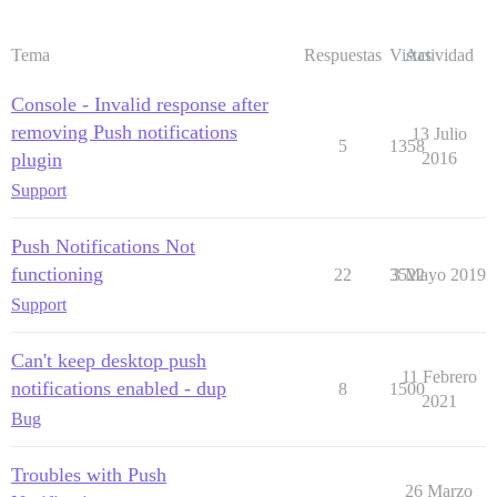
Tema
Respuestas
Vistas
Actividad
Console - Invalid response after
removing Push notifications
13 Julio
5
1358
plugin
2016
Support
Push Notifications Not
functioning
22
3522
3 Mayo 2019
Support
Can't keep desktop push
11 Febrero
notifications enabled - dup
8
1500
2021
Bug
Troubles with Push
26 Marzo