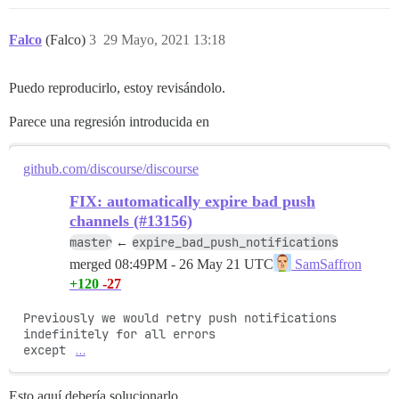
Falco
(Falco)
3
29 Mayo, 2021 13:18
Puedo reproducirlo, estoy revisándolo.
Parece una regresión introducida en
github.com/discourse/discourse
FIX: automatically expire bad push
channels (#13156)
master
expire_bad_push_notifications
←
merged
08:49PM - 26 May 21 UTC
SamSaffron
+120
-27
Previously we would retry push notifications 
indefinitely for all errors

except 
…
Esto aquí debería solucionarlo