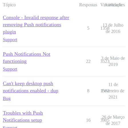
Tópico
Respostas
Visualizações
Atividade
Console - Invalid response after
removing Push notifications
13 de Julho
5
1358
plugin
de 2016
Support
Push Notifications Not
3 de Maio de
functioning
22
3523
2019
Support
Can't keep desktop push
11 de
notifications enabled - dup
8
1502
Fevereiro de
2021
Bug
Troubles with Push
26 de Março
Notifications setup
16
3905
de 2017
Support