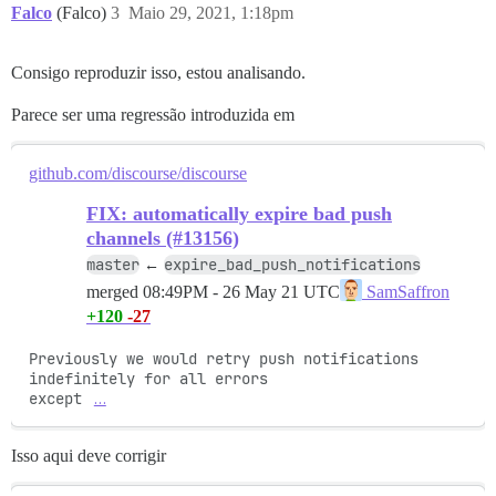
Falco
(Falco)
3
Maio 29, 2021, 1:18pm
Consigo reproduzir isso, estou analisando.
Parece ser uma regressão introduzida em
github.com/discourse/discourse
FIX: automatically expire bad push
channels (#13156)
master
expire_bad_push_notifications
←
merged
08:49PM - 26 May 21 UTC
SamSaffron
+120
-27
Previously we would retry push notifications 
indefinitely for all errors

except 
…
Isso aqui deve corrigir