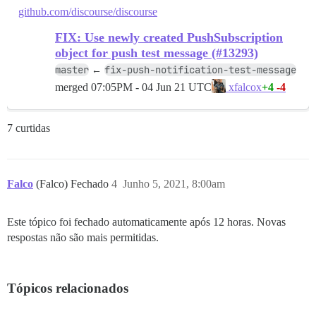
github.com/discourse/discourse
FIX: Use newly created PushSubscription
object for push test message (#13293)
master
fix-push-notification-test-message
←
merged
07:05PM - 04 Jun 21 UTC
+4
-4
xfalcox
7 curtidas
Falco
(Falco) Fechado
4
Junho 5, 2021, 8:00am
Este tópico foi fechado automaticamente após 12 horas. Novas
respostas não são mais permitidas.
Tópicos relacionados