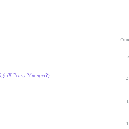
Отв
 (NginX Proxy Manager?)
4
1
1