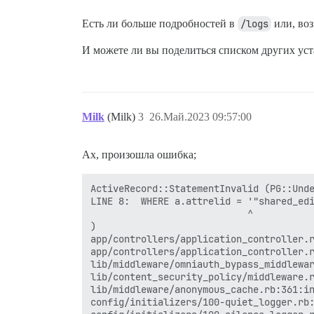
Есть ли больше подробностей в
/logs
или, воз
И можете ли вы поделиться списком других ус
Milk
(Milk)
3
26.Май.2023 09:57:00
Ах, произошла ошибка;
ActiveRecord::StatementInvalid (PG::Unde
LINE 8:  WHERE a.attrelid = '"shared_edi
                            ^

)

app/controllers/application_controller.r
app/controllers/application_controller.r
lib/middleware/omniauth_bypass_middlewar
lib/content_security_policy/middleware.r
lib/middleware/anonymous_cache.rb:361:in
config/initializers/100-quiet_logger.rb: