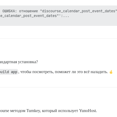
 ОШИБКА: отношение "discourse_calendar_post_event_dates"
e_calendar_post_event_dates"':...

андартная установка?
build app
, чтобы посмотреть, поможет ли это всё наладить.
course методом Turnkey, который использует YunoHost.