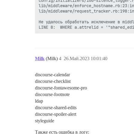
config/initializers/100-silence_logger.r
lib/middleware/enforce_hostname.rb:23:in
lib/middleware/request_tracker.rb:198:in
Не удалось обработать исключение в middl
Milk
(Milk)
4
26.Май.2023 10:01:40
discourse-calendar
discourse-checklist
discourse-fontawesome-pro
discourse-footnote
ldap
discourse-shared-edits
discourse-spoiler-alert
styleguide
Также есть ошибка в логе: