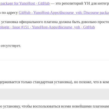
 package for YunoHost · GitHub
— это репозиторий YH для интегра
в по адресу
GitHub - YunoHost-Apps/discourse_ynh: Discourse packa
то установка официального плагина должна быть довольно простой
ts plugin · Issue #151 · YunoHost-Apps/discourse_ynh · GitHub
отсутствует.
ерживается только стандартная установка), но похоже, что в ко
ую установку, чтобы воспользоваться всеми новейшими плагина