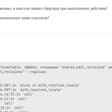
можно, в консоли вашего браузера при выполнении действия?
тановленных вами плагинов?
finedTable: ОШИБКА: отношение "shared_edit_revisions" не
t_revisions"'::regclass

b:387:in `block in with_resolved_locale'

b:387:in `with_resolved_locale'

e.rb:71:in `call'

b:12:in `call'

 `call'

23:in `call'
