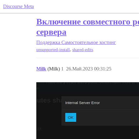
Discourse Meta
Включение совместного р
сервера
Поддержка
Самостоятельное хостинг
,
unsupported-install
shared-edits
Milk
(Milk)
1
26.Май.2023 00:31:25