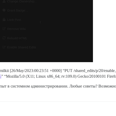
milkii [26/May/2023:00:23:51 +0000] “PUT /shared_edits/p/20/enable
5
” “Mozilla/5.0 (X11; Linux x86_64; rv:109.0) Gecko/20100101 Firef
 опыт в системном администрировании. Любые советы? Возможно,