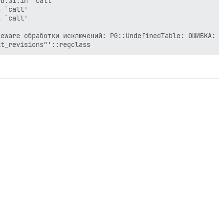
b:31:in `call'

 `call'

 `call'

eware обработки исключений: PG::UndefinedTable: ОШИБКА: 