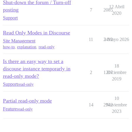
Shut-down the forum / Turn-off
12 Abril
posting
7
2085
2020
Support
Read Only Modes in Discourse
11
2412
1 Mayo 2026
Site Management
how-to
,
explanation
,
read-only
Is there an easy way to set a
18
discouse instance temporarly in
2
1207
Diciembre
read-only mode?
2019
Support
read-only
10
Partial read-only mode
14
2942
Noviembre
Feature
read-only
2023