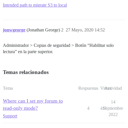
Intended path to migrate S3 to local
jonwgeorge
(Jonathan George)
2
27 Mayo, 2020 14:52
Administrador > Copias de seguridad > Botón “Habilitar solo
lectura” en la parte superior.
Temas relacionados
Tema
Respuestas
Vistas
Actividad
Where can I set my forum to
14
read-only mode?
4
411
Septiembre
2022
Support