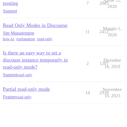
Aprile 12,
posting
7
2085
2020
Support
Read Only Modes in Discourse
Maggio 1,
11
2412
Site Management
2026
how-to
,
explanation
,
read-only
Is there an easy way to set a
discouse instance temporarly in
Dicembre
2
1207
read-only mode?
18, 2019
Support
read-only
Partial read-only mode
Novembre
14
2939
10, 2023
Feature
read-only