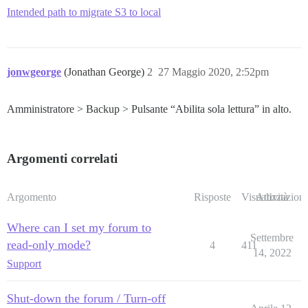
Intended path to migrate S3 to local
jonwgeorge
(Jonathan George)
2
27 Maggio 2020, 2:52pm
Amministratore > Backup > Pulsante “Abilita sola lettura” in alto.
Argomenti correlati
Argomento
Risposte
Visualizzazioni
Attività
Where can I set my forum to
Settembre
read-only mode?
4
411
14, 2022
Support
Shut-down the forum / Turn-off