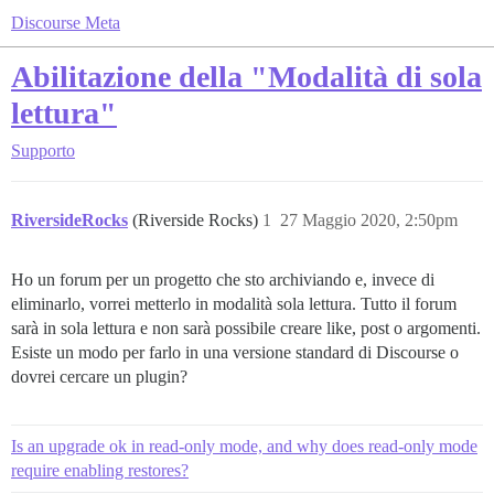
Discourse Meta
Abilitazione della "Modalità di sola
lettura"
Supporto
RiversideRocks
(Riverside Rocks)
1
27 Maggio 2020, 2:50pm
Ho un forum per un progetto che sto archiviando e, invece di
eliminarlo, vorrei metterlo in modalità sola lettura. Tutto il forum
sarà in sola lettura e non sarà possibile creare like, post o argomenti.
Esiste un modo per farlo in una versione standard di Discourse o
dovrei cercare un plugin?
Is an upgrade ok in read-only mode, and why does read-only mode
require enabling restores?