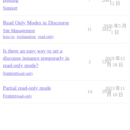
posting
7
2085
12 日
Support
Read Only Modes in Discourse
2026 年5 月
11
2412
Site Management
1 日
how-to
,
explanation
,
read-only
Is there an easy way to set a
discouse instance temporarly in
2019 年12
2
1207
read-only mode?
月 18 日
Support
read-only
Partial read-only mode
2023 年11
14
2939
月 10 日
Feature
read-only