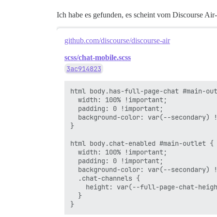
Ich habe es gefunden, es scheint vom Discourse Ai
github.com/discourse/discourse-air
scss/chat-mobile.scss
3ac914823
html body.has-full-page-chat #main-out
  width: 100% !important;

  padding: 0 !important;

  background-color: var(--secondary) !
}

html body.chat-enabled #main-outlet {

  width: 100% !important;

  padding: 0 !important;

  background-color: var(--secondary) !
  .chat-channels {

    height: var(--full-page-chat-heigh
  }
