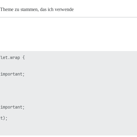
r-Theme zu stammen, das ich verwende
let.wrap {

important;

important;

t);
