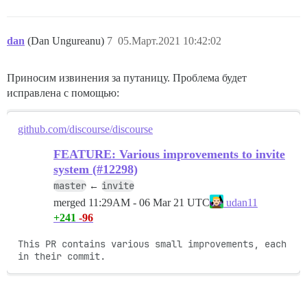
dan
(Dan Ungureanu)
7
05.Март.2021 10:42:02
Приносим извинения за путаницу. Проблема будет
исправлена с помощью:
github.com/discourse/discourse
FEATURE: Various improvements to invite
system (#12298)
master
invite
←
merged
11:29AM - 06 Mar 21 UTC
udan11
+241
-96
This PR contains various small improvements, each 
in their commit.