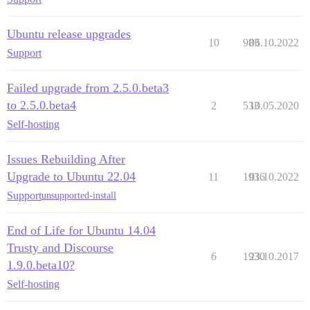
Ubuntu release upgrades
10
983
06.10.2022
Support
Failed upgrade from 2.5.0.beta3
to 2.5.0.beta4
2
533
10.05.2020
Self-hosting
Issues Rebuilding After
Upgrade to Ubuntu 22.04
11
1936
01.10.2022
Support
unsupported-install
End of Life for Ubuntu 14.04
Trusty and Discourse
6
1930
23.10.2017
1.9.0.beta10?
Self-hosting