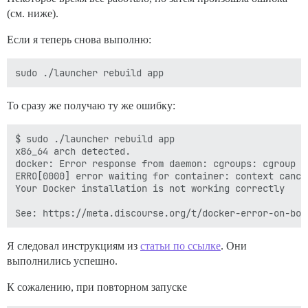
(см. ниже).
Если я теперь снова выполню:
То сразу же получаю ту же ошибку:
$ sudo ./launcher rebuild app

x86_64 arch detected.

docker: Error response from daemon: cgroups: cgroup m
ERRO[0000] error waiting for container: context cancel
Your Docker installation is not working correctly

Я следовал инструкциям из
статьи по ссылке
. Они
выполнились успешно.
К сожалению, при повторном запуске