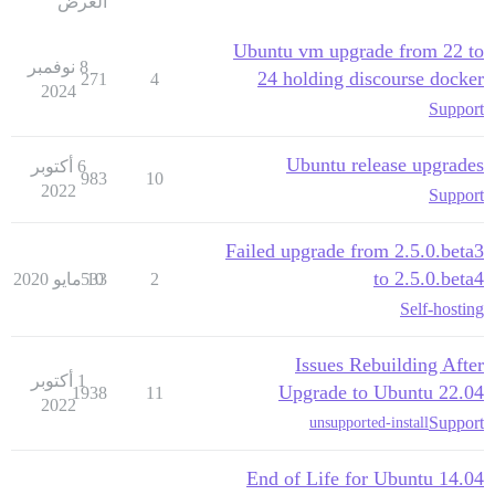
العرض
Ubuntu vm upgrade from 22 to
8 نوفمبر
24 holding discourse docker
271
4
2024
Support
Ubuntu release upgrades
6 أكتوبر
983
10
2022
Support
Failed upgrade from 2.5.0.beta3
to 2.5.0.beta4
2
10 مايو 2020
533
Self-hosting
Issues Rebuilding After
1 أكتوبر
Upgrade to Ubuntu 22.04
1938
11
2022
Support
unsupported-install
End of Life for Ubuntu 14.04