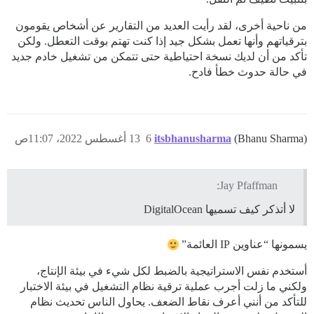
من ناحية أخرى، لقد رأيت العديد من التقارير عن أشخاص يقومون
بترقياتهم وأنها تعمل بشكل جيد إذا كنت تهتم بوقت التعطل. ولكن
تأكد من أن لديك نسخة احتياطية حتى تتمكن من تشغيل خادم جديد
في حالة حدوث خطأ فادح.
(Bhanu Sharma)
itsbhanusharma
6
13 أغسطس 2022، 11:07ص
Jay Pfaffman:
لا أتذكر كيف تسميها DigitalOcean
يسمونها “عناوين IP العائمة”
أستخدم نفس الاستراتيجية بالضبط لكل شيء في بيئة الإنتاج،
ولكني ما زلت أجرب عملية ترقية نظام التشغيل في بيئة الاختبار
للتأكد من أنني أعرف نقاط الضعف. يحاول الناس تحديث نظام