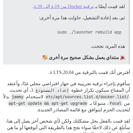
لقد قمت أيضًا بـ
ترقية Docker من 19.x إلى 20.x
.
ثم، بعد إعادة التشغيل، حاولت هذا مرة أخرى:
sudo ./launcher rebuild app

هذه المرة، نجحت.
منتداي يعمل بشكل صحيح مرة أخرى
أفترض أنك قمت بالترقية من 20.04.x LTS.
سأقوم بإجراء ترقية تجريبية في جهاز افتراضي محلي غدًا، وأعتقد
أن المفتاح سيكون تكرار خطوة
إعداد المستودع
3، أي تحديث
/etc/apt/sources.list.d/docker.list
لاستخدام
jammy
بدلاً
من
focal
، متبوعًا بـ
apt-get update && apt-get upgrade
لتحديث الحزم لتتوافق مع قائمة المصادر الجديدة.
لقد قمت بالفعل بحل مشكلتك ولكن لأي شخص آخر يصل إلى هنا،
سأبلغ عن ذلك لاحقًا سواء نجح هذا بالطريقة التي أتوقعها أو ما هي