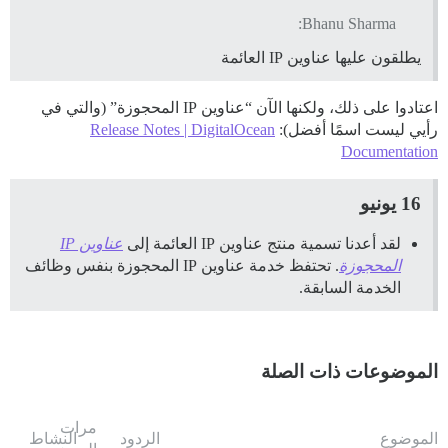
Bhanu Sharma:
يطلقون عليها عناوين IP العائمة
اعتادوا على ذلك، ولكنها الآن “عناوين IP المحجوزة” (والتي في
رأيي ليست اسمًا أفضل):
Release Notes | DigitalOcean
Documentation
16 يونيو
لقد أعدنا تسمية منتج عناوين IP العائمة إلى
عناوين IP
المحجوزة
. تحتفظ خدمة عناوين IP المحجوزة بنفس وظائف
الخدمة السابقة.
الموضوعات ذات الصلة
مرات
الموضوع
الردود
النشاط