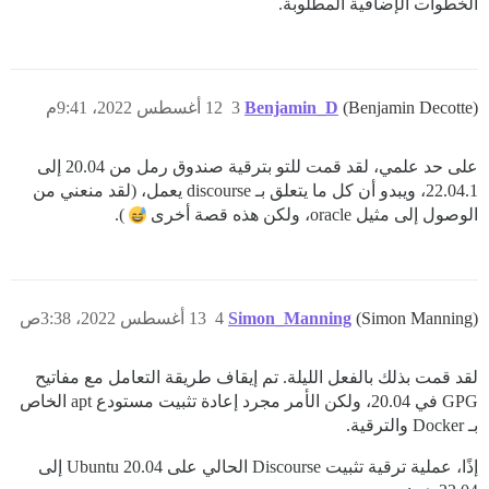
الخطوات الإضافية المطلوبة.
(Benjamin Decotte)
Benjamin_D
3
12 أغسطس 2022، 9:41م
على حد علمي، لقد قمت للتو بترقية صندوق رمل من 20.04 إلى
22.04.1، ويبدو أن كل ما يتعلق بـ discourse يعمل، (لقد منعني من
الوصول إلى مثيل oracle، ولكن هذه قصة أخرى
).
(Simon Manning)
Simon_Manning
4
13 أغسطس 2022، 3:38ص
لقد قمت بذلك بالفعل الليلة. تم إيقاف طريقة التعامل مع مفاتيح
GPG في 20.04، ولكن الأمر مجرد إعادة تثبيت مستودع apt الخاص
بـ Docker والترقية.
إذًا، عملية ترقية تثبيت Discourse الحالي على Ubuntu 20.04 إلى