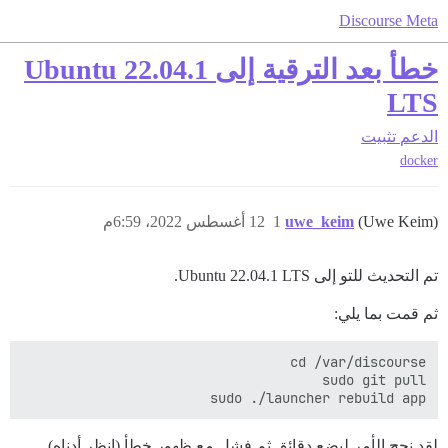
Discourse Meta
خطأ بعد الترقية إلى Ubuntu 22.04.1
LTS
الدعم
تثبيت
docker
(Uwe Keim)
uwe_keim
1
12 أغسطس 2022، 6:59م
تم التحديث للتو إلى Ubuntu 22.04.1 LTS.
ثم قمت بما يلي:
sudo ./launcher rebuild app

لقد نجح الأمر لبضع دقائق ثم فشل مع ظهور خطأ (انظر أدناه).