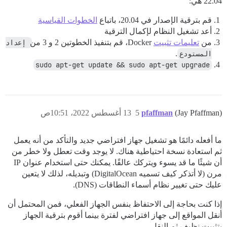
22.04 هي:
قم بترقية الإصدار في 20.04، باتباع
الخطوات القياسية
أعد تشغيل النظام لإكمال الترقية
من
تعليمات تثبيت
Docker، قم بتنفيذ الخطوتين 2 و 3 من
إعداد 
المستودع
.
sudo apt-get update && sudo apt-get upgrade
(Jay Pfaffman)
pfaffman
5
13 أغسطس 2022، 10:51ص
ما أفعله دائمًا هو تشغيل جهاز افتراضي جديد والتأكد من أنه يعمل
ثم استعادة نسخة احتياطية هناك. لا يوجد وقت تعطل ولا خطر من
أن شيئًا ما قد يسوء ويتركك عالقًا. يمكنك حتى استخدام عنوان IP
مرن (لا أتذكر كيف تسميه DigitalOcean) وتبديله، لذلك لا يتعين
عليك حتى تغيير نظام أسماء النطاقات (DNS).
إذا كنت بحاجة إلى الاحتفاظ بنفس الجهاز الفعلي، فمن المحتمل أن
أنقل المواقع إلى جهاز افتراضي لفترة بينما أقوم بترقية الجهاز
بتثبيت نظيف ثم النقل.