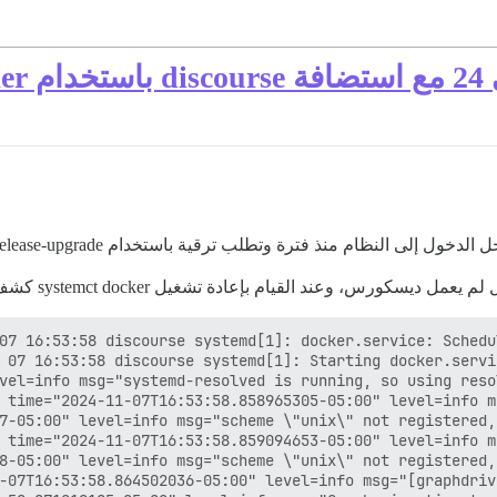
ى النظام منذ فترة وتطلب ترقية باستخدام do-release-upgrade.
، وعند القيام بإعادة تشغيل systemct docker كشف journalctl عن: