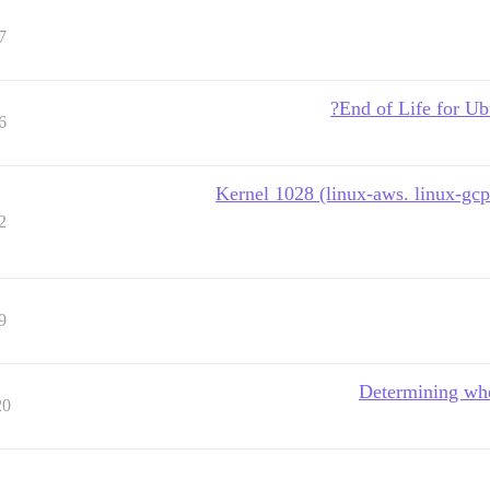
7
End of Life for Ub
6
Kernel 1028 (linux-aws. linux-gcp
2
9
Determining whe
20