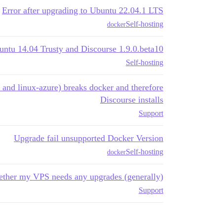
Error after upgrading to Ubuntu 22.04.1 LTS
Self-hosting
docker
untu 14.04 Trusty and Discourse 1.9.0.beta10?
Self-hosting
 and linux-azure) breaks docker and therefore
Discourse installs
Support
Upgrade fail unsupported Docker Version
Self-hosting
docker
ther my VPS needs any upgrades (generally)
Support