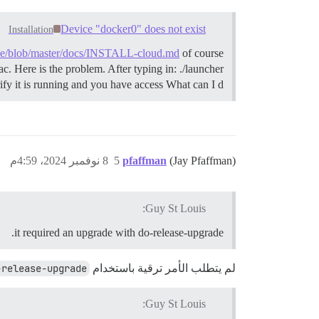
Device "docker0" does not exist
Installation
urse/blob/master/docs/INSTALL-cloud.md
of course
c. Here is the problem. After typing in: ./launcher
fy it is running and you have access What can I d…
(Jay Pfaffman)
pfaffman
5
8 نوفمبر 2024، 4:59م
Guy St Louis:
it required an upgrade with do-release-upgrade.
لم يتطلب الأمر ترقية باستخدام
-release-upgrade
Guy St Louis: