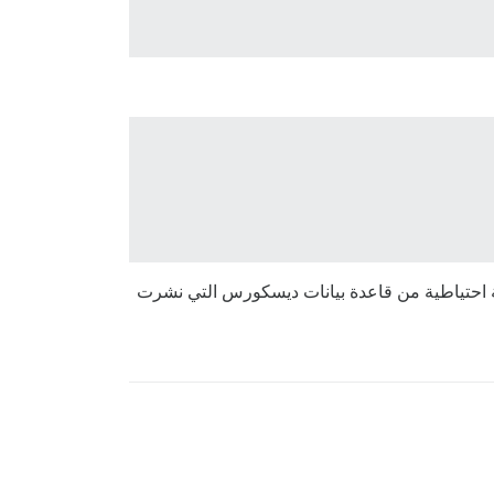
 كيفية المتابعة، وبالطبع عندما كتبت do-release-upgrade لم أقم بعمل نسخة احتياطية من قاعدة بيانات ديسكورس التي نشرت