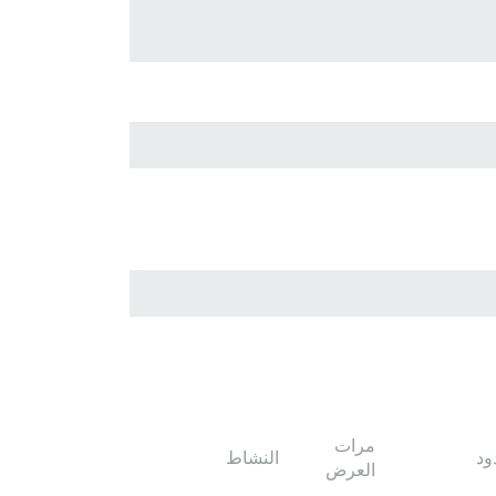
مرات
ود
النشاط
العرض