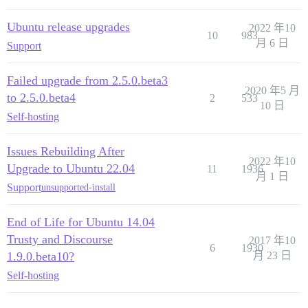
Ubuntu release upgrades
2022 年10
10
983
月 6 日
Support
Failed upgrade from 2.5.0.beta3
2020 年5 月
to 2.5.0.beta4
2
533
10 日
Self-hosting
Issues Rebuilding After
2022 年10
Upgrade to Ubuntu 22.04
11
1936
月 1 日
Support
unsupported-install
End of Life for Ubuntu 14.04
Trusty and Discourse
2017 年10
6
1930
1.9.0.beta10?
月 23 日
Self-hosting