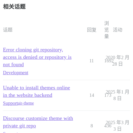
相关话题
浏
话题
回复
览
活动
量
Error cloning git repository,
access is denied or repository is
2020 年2 月
11
1692
not found
28 日
Development
Unable to install themes online
2025 年1 月
in the website backend
14
173
8 日
Support
air-theme
Discourse customize theme with
2025 年3 月
private git repo
8
436
3 日