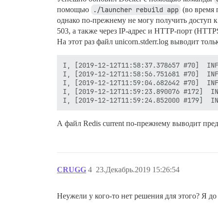
помощью
./launcher rebuild app
(во время 
однако по-прежнему не могу получить доступ к 
503, а также через IP-адрес и HTTP-порт (
На этот раз файл unicorn.stderr.log выводит тол
I, [2019-12-12T11:58:37.378657 #70]  INF
I, [2019-12-12T11:58:56.751681 #70]  INF
I, [2019-12-12T11:59:04.682642 #70]  INF
I, [2019-12-12T11:59:23.890076 #172]  IN
А файл Redis current по-прежнему выводит пре
CRUGG
4
23.Декабрь.2019 15:26:54
Неужели у кого-то нет решения для этого? Я до