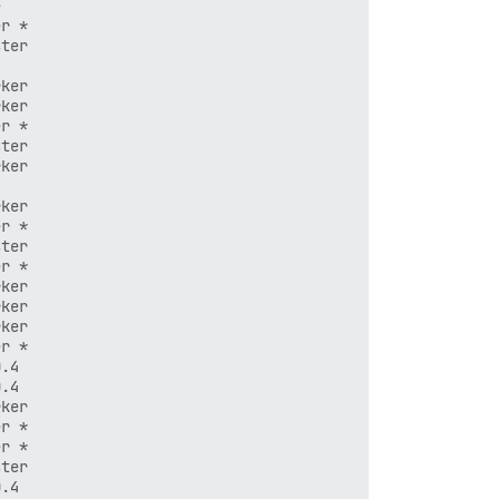
    

r * 

ter 

    

ker 

ker 

r * 

ter 

ker 

    

ker 

r * 

ter 

r * 

ker 

ker 

ker 

r * 

.4  

.4  

ker 

r * 

r * 

ter 

.4  
