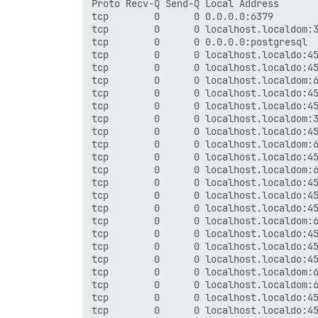
Proto Recv-Q Send-Q Local Address       
tcp        0      0 0.0.0.0:6379        
tcp        0      0 localhost.localdom:3
tcp        0      0 0.0.0.0:postgresql  
tcp        0      0 localhost.localdo:45
tcp        0      0 localhost.localdo:45
tcp        0      0 localhost.localdom:6
tcp        0      0 localhost.localdo:45
tcp        0      0 localhost.localdo:45
tcp        0      0 localhost.localdom:3
tcp        0      0 localhost.localdo:45
tcp        0      0 localhost.localdom:6
tcp        0      0 localhost.localdo:45
tcp        0      0 localhost.localdom:6
tcp        0      0 localhost.localdo:45
tcp        0      0 localhost.localdo:45
tcp        0      0 localhost.localdo:45
tcp        0      0 localhost.localdom:6
tcp        0      0 localhost.localdo:45
tcp        0      0 localhost.localdo:45
tcp        0      0 localhost.localdo:45
tcp        0      0 localhost.localdom:6
tcp        0      0 localhost.localdom:6
tcp        0      0 localhost.localdo:45
tcp        0      0 localhost.localdo:45