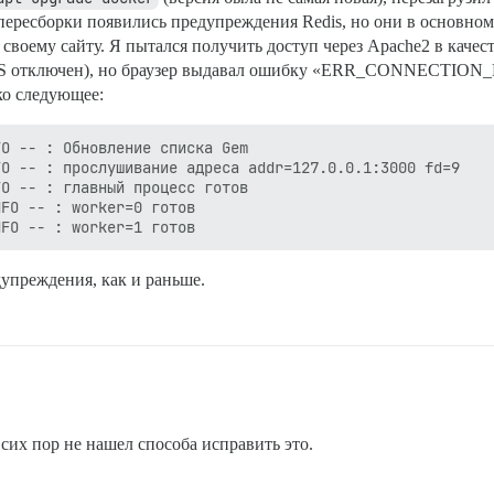
пересборки появились предупреждения Redis, но они в основном так
своему сайту. Я пытался получить доступ через Apache2 в качест
HTTPS отключен), но браузер выдавал ошибку «ERR_CONNECTIO
ько следующее:
O -- : Обновление списка Gem

O -- : прослушивание адреса addr=127.0.0.1:3000 fd=9

O -- : главный процесс готов

FO -- : worker=0 готов

дупреждения, как и раньше.
 сих пор не нашел способа исправить это.