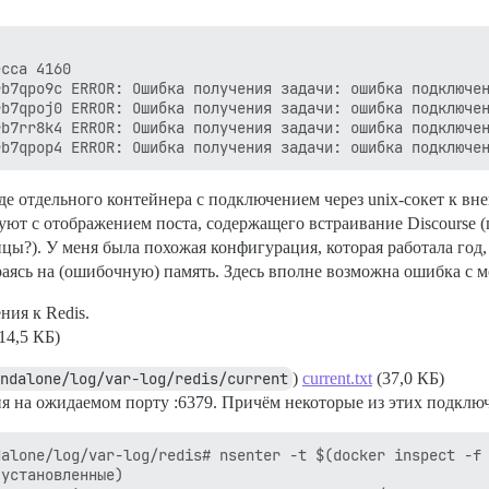
сса 4160

b7qpo9c ERROR: Ошибка получения задачи: ошибка подключен
b7qpoj0 ERROR: Ошибка получения задачи: ошибка подключен
b7rr8k4 ERROR: Ошибка получения задачи: ошибка подключен
де отдельного контейнера с подключением через unix-сокет к вне
ют с отображением поста, содержащего встраивание Discourse (п
цы?). У меня была похожая конфигурация, которая работала год,
раясь на (ошибочную) память. Здесь вполне возможна ошибка с
ния к Redis.
14,5 КБ)
ndalone/log/var-log/redis/current
)
current.txt
(37,0 КБ)
 на ожидаемом порту :6379. Причём некоторые из этих подключен
alone/log/var-log/redis# nsenter -t $(docker inspect -f 
установленные)
