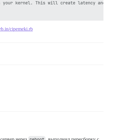
 your kernel. This will create latency and memory usage 
teb.in/cipemeki.rb
 сервер через
reboot
, выполнил пересборку с