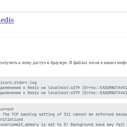
edis
у получить к нему доступ в браузере. В файлах логов я нашел ин
icorn.stderr.log

одключения к Redis на localhost:6379 (Errno::EADDRNOTAVA
urrent

 The TCP backlog setting of 511 cannot be enforced becau
nitialized

overcommit_memory is set to 0! Background save may fail 