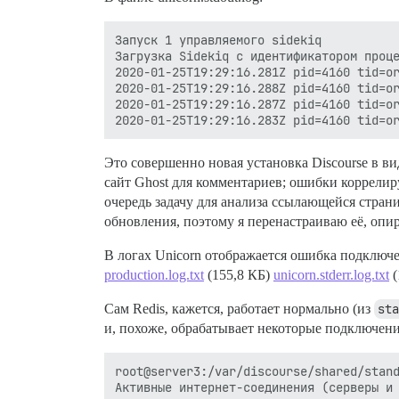
Запуск 1 управляемого sidekiq

Загрузка Sidekiq с идентификатором проце
2020-01-25T19:29:16.281Z pid=4160 tid=or
2020-01-25T19:29:16.288Z pid=4160 tid=or
2020-01-25T19:29:16.287Z pid=4160 tid=or
Это совершенно новая установка Discourse в ви
сайт Ghost для комментариев; ошибки коррелиру
очередь задачу для анализа ссылающейся страни
обновления, поэтому я перенастраиваю её, опи
В логах Unicorn отображается ошибка подключе
production.log.txt
(155,8 КБ)
unicorn.stderr.log.txt
(
Сам Redis, кажется, работает нормально (из
sta
и, похоже, обрабатывает некоторые подключения
root@server3:/var/discourse/shared/stand
Активные интернет-соединения (серверы и 