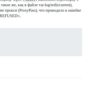
ие же, как в файле var-log/redis/current),
ве прокси (ProxyPass), что приводило к ошибке
N_REFUSED».