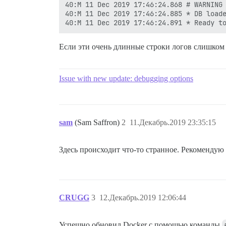
40:M 11 Dec 2019 17:46:24.868 # WARNING
40:M 11 Dec 2019 17:46:24.885 * DB loade
Если эти очень длинные строки логов слишком тр
Issue with new update: debugging options
sam
(Sam Saffron)
2
11.Декабрь.2019 23:35:15
Здесь происходит что-то странное. Рекомендую о
CRUGG
3
12.Декабрь.2019 12:06:44
Успешно обновил Docker с помощью команды