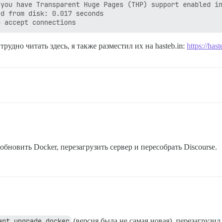
 you have Transparent Huge Pages (THP) support enabled in
d from disk: 0.017 seconds

удно читать здесь, я также разместил их на hasteb.in:
https://has
бновить Docker, перезагрузить сервер и пересобрать Discourse.
apt upgrade docker
(версия была не самая новая), перезагрузил