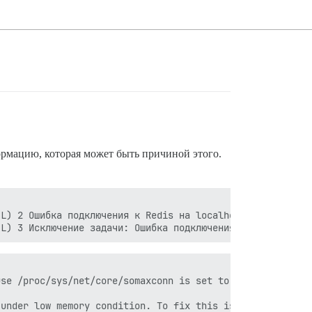
формацию, которая может быть причиной этого.
IL) 2 Ошибка подключения к Redis на localhost:6379 (Errn
se /proc/sys/net/core/somaxconn is set to the lower valu
under low memory condition. To fix this issue add 'vm.ov