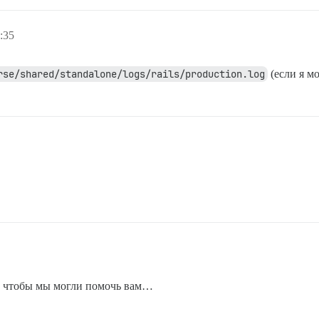
:35
rse/shared/standalone/logs/rails/production.log
(если я м
м, чтобы мы могли помочь вам…