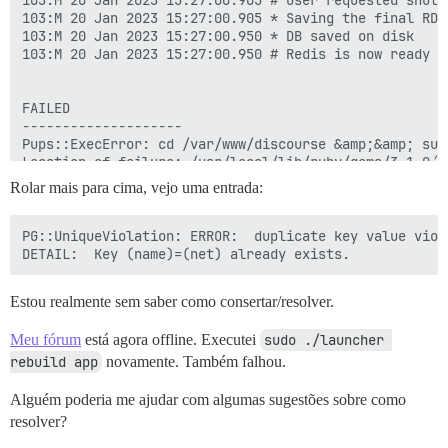
103:M 20 Jan 2023 15:27:00.905 # User requested shutdo
103:M 20 Jan 2023 15:27:00.905 * Saving the final RDB
103:M 20 Jan 2023 15:27:00.950 * DB saved on disk

103:M 20 Jan 2023 15:27:00.950 # Redis is now ready to
FAILED

--------------------

Pups::ExecError: cd /var/www/discourse &amp;&amp; su 
Location of failure: /usr/local/lib/ruby/gems/3.1.0/g
exec failed with the params {"cd"=>"$home", "hook"=>"
Rolar mais para cima, vejo uma entrada:
bootstrap failed with exit code 1

** FAILED TO BOOTSTRAP ** please scroll up and look f
./discourse-doctor may help diagnose the problem.

PG::UniqueViolation: ERROR:  duplicate key value viol
Estou realmente sem saber como consertar/resolver.
Meu fórum
está agora offline. Executei
sudo ./launcher 
rebuild app
novamente. Também falhou.
Alguém poderia me ajudar com algumas sugestões sobre como
resolver?