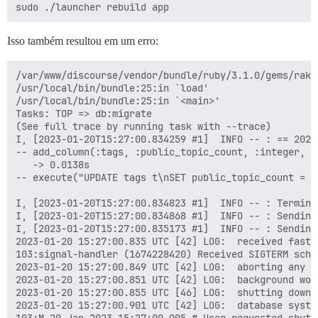
Isso também resultou em um erro:
/var/www/discourse/vendor/bundle/ruby/3.1.0/gems/rake
/usr/local/bin/bundle:25:in `load'

/usr/local/bin/bundle:25:in `<main>'

Tasks: TOP => db:migrate

(See full trace by running task with --trace)

I, [2023-01-20T15:27:00.834259 #1]  INFO -- : == 2023
-- add_column(:tags, :public_topic_count, :integer, {
   -> 0.0138s

-- execute("UPDATE tags t\nSET public_topic_count = x
I, [2023-01-20T15:27:00.834823 #1]  INFO -- : Termina
I, [2023-01-20T15:27:00.834868 #1]  INFO -- : Sending
I, [2023-01-20T15:27:00.835173 #1]  INFO -- : Sending
2023-01-20 15:27:00.835 UTC [42] LOG:  received fast s
103:signal-handler (1674228420) Received SIGTERM sched
2023-01-20 15:27:00.849 UTC [42] LOG:  aborting any ac
2023-01-20 15:27:00.851 UTC [42] LOG:  background wor
2023-01-20 15:27:00.855 UTC [46] LOG:  shutting down

2023-01-20 15:27:00.901 UTC [42] LOG:  database system