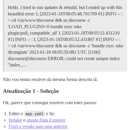
Hello. I tried to run updates & rebuild, but I ended up with this
beautiful error: I, [2023-01-18T08:05:48.701709 #1] INFO -- :
> cd /var/www/discourse && su discourse -c
'LOAD_PLUGINS=0 bundle exec rake
plugin:pull_compatible_all' I, [2023-01-18T08:05:52.431210
#1] INFO -- : I, [2023-01-18T08:05:52.431807 #1] INFO -- :
> cd /var/www/discourse && su discourse -c 'bundle exec rake
db:migrate' 2023-01-18 08:05:59.081 UTC [1166]
discourse@discourse ERROR: could not create unique index
"index_…
Não vou tentar resolver da mesma forma descrita lá.
Atualização 1 - Solução
Ok, parece que consegui resolver com estes passos:
Editei o
app.yaml
e fiz:
Instalar
o
plugin Data Explorer
Fixei a versão para uma anterior