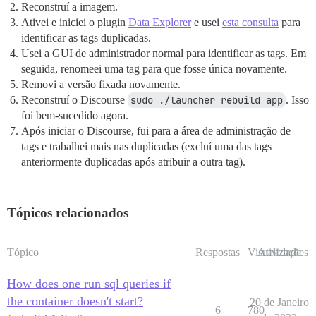
Reconstruí a imagem.
Ativei e iniciei o plugin
Data Explorer
e usei
esta consulta
para
identificar as tags duplicadas.
Usei a GUI de administrador normal para identificar as tags. Em
seguida, renomeei uma tag para que fosse única novamente.
Removi a versão fixada novamente.
Reconstruí o Discourse
sudo ./launcher rebuild app
. Isso
foi bem-sucedido agora.
Após iniciar o Discourse, fui para a área de administração de
tags e trabalhei mais nas duplicadas (excluí uma das tags
anteriormente duplicadas após atribuir a outra tag).
Tópicos relacionados
Tópico
Respostas
Visualizações
Atividade
How does one run sql queries if
the container doesn't start?
20 de Janeiro
6
780