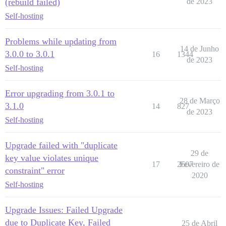
(rebuild failed)
de 2023
Self-hosting
Problems while updating from
14 de Junho
3.0.0 to 3.0.1
16
1344
de 2023
Self-hosting
Error upgrading from 3.0.1 to
28 de Março
3.1.0
14
827
de 2023
Self-hosting
Upgrade failed with "duplicate
29 de
key value violates unique
17
2607
Fevereiro de
constraint" error
2020
Self-hosting
Upgrade Issues: Failed Upgrade
due to Duplicate Key, Failed
25 de Abril