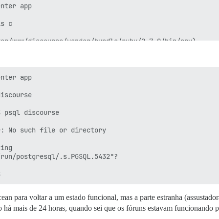
nter app

s c

ar/www/discourse/vendor/bundle/ruby/2.7.0/bin/pry)

server: No such file or directory

ing

nter app

iscourse

 psql discourse

: No such file or directory

ing

run/postgresql/.s.PGSQL.5432"?

ean para voltar a um estado funcional, mas a parte estranha (assustador
ito há mais de 24 horas, quando sei que os fóruns estavam funcionando p