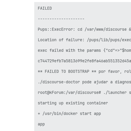
FAILED

--------------------

Pups::ExecError: cd /var/www/discourse &
Location of failure: /pups/lib/pups/exec
exec failed with the params {"cd"=>"$hom
c744729efb7a5813699e2fe8fa46ab551352d45a
** FAILED TO BOOTSTRAP ** por favor, rol
./discourse-doctor pode ajudar a diagnos
root@kForum:/var/discourse# ./launcher s
starting up existing container

+ /usr/bin/docker start app

app
