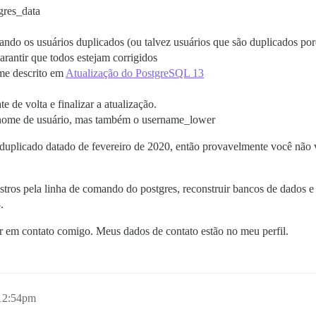
gres_data
ndo os usuários duplicados (ou talvez usuários que são duplicados porq
garantir que todos estejam corrigidos
me descrito em
Atualização do PostgreSQL 13
 de volta e finalizar a atualização.
o nome de usuário, mas também o username_lower
uplicado datado de fevereiro de 2020, então provavelmente você não va
gistros pela linha de comando do postgres, reconstruir bancos de dado
.
 em contato comigo. Meus dados de contato estão no meu perfil.
 12:54pm