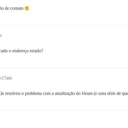
rio de contato
m
ocado o endereço errado?
5:17am
le resolveu o problema com a atualização do fórum (e uma série de qu