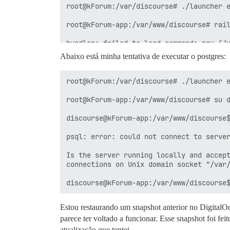
root@kForum:/var/discourse# ./launcher e
root@kForum-app:/var/www/discourse# rail
bundler: failed to load command: pry (/v
Abaixo está minha tentativa de executar o postgres:
PG::ConnectionBad: could not connect to 
Is the server running locally and accept
root@kForum:/var/discourse# ./launcher e
root@kForum-app:/var/www/discourse# su d
discourse@kForum-app:/var/www/discourse$
psql: error: could not connect to server
Is the server running locally and accept
connections on Unix domain socket "/var/
Estou restaurando um snapshot anterior no DigitalOc
parece ter voltado a funcionar. Esse snapshot foi fe
atualização que tentei.