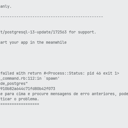
anly.

---------------------------------------------

t/postgresql-13-update/172563 for support.

art your app in the meanwhile

failed with return #<Process::Status: pid 46 exit 1>

_command.rb:112:in `spawn'

de_postgres"

910b82a644c71fd80b42f073

e para cima e procure mensagens de erro anteriores, pode
ticar o problema.

=================
