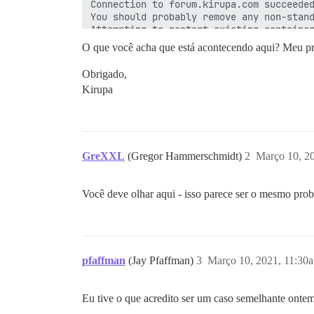
Connection to forum.kirupa.com succeeded
You should probably remove any non-stand
Attempting to restart existing container
O que você acha que está acontecendo aqui? Meu princ
starting up existing container

+ /usr/bin/docker start app

Obrigado,
Error response from daemon: driver faile
Kirupa
Error: failed to start containers: app

Failed to restart the container.

==================== PLUGINS ===========
          - git clone https://github.com
GreXXL
(Gregor Hammerschmidt)
2
Março 10, 2
          - git clone https://github.com
          - git clone https://github.com
Você deve olhar aqui - isso parece ser o mesmo pro
No non-official plugins detected.

See https://github.com/discourse/discour
========================================
pfaffman
(Jay Pfaffman)
3
Março 10, 2021, 11:30
Discourse version at forum.kirupa.com: N
Eu tive o que acredito ser um caso semelhante onte