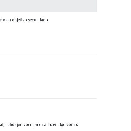
 é meu objetivo secundário.
35e0f12e5af560bd1f991ead900fefd0c81570cc4582fe99aaa5e56b
ist.

al, acho que você precisa fazer algo como: