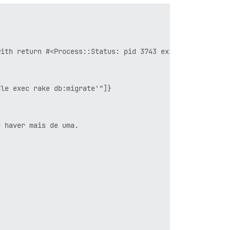
ith return #<Process::Status: pid 3743 exit 1>

le exec rake db:migrate'"]}

 haver mais de uma.
