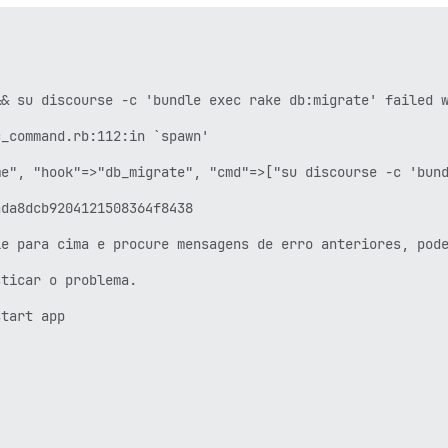
& su discourse -c 'bundle exec rake db:migrate' failed w
_command.rb:112:in `spawn'

e", "hook"=>"db_migrate", "cmd"=>["su discourse -c 'bund
da8dcb9204121508364f8438

e para cima e procure mensagens de erro anteriores, pode
ticar o problema.

tart app
