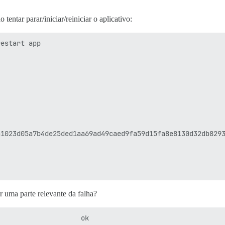
tentar parar/iniciar/reiniciar o aplicativo:
estart app

1023d05a7b4de25ded1aa69ad49caed9fa59d15fa8e8130d32db8293
er uma parte relevante da falha?
                    ok
