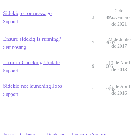
2 de
Sidekiq error message
3
496
Novembro
Support
de 2021
Ensure sidekiq is running?
22 de Junho
7
3097
de 2017
Self-hosting
Error in Checking Update
19 de Abril
9
606
de 2018
Support
Sidekiq not launching Jobs
25 de Abril
1
1768
de 2016
Support
Início
Categorias
Diretrizes
Termos de Serviço