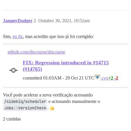
JammyDodger
2
Outubro 30, 2021, 10:52am
Sim,
eu fiz
, mas acredito que isso já foi corrigido:
github.com/discourse/discourse
FIX: Regression introduced in #14715
(#14765)
committed
01:03AM - 29 Oct 21 UTC
+2
-2
cvx
Você pode acelerar a nova verificação acessando
/sidekiq/scheduler
e acionando manualmente o
Jobs::VersionCheck
.
2 curtidas