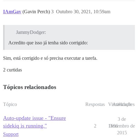
IAmGav
(Gavin Perch)
3
Outubro 30, 2021, 10:59am
JammyDodger:
Acredito que isso já tenha sido corrigido:
Sim, está corrigido e só precisa executar a tarefa.
2 curtidas
Tópicos relacionados
Tópico
Respostas
Visualizações
Atividade
Auto-update issue - "Ensure
3 de
sidekiq is running."
2
1696
Dezembro de
2015
Support