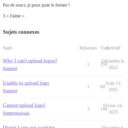
Pas de souci, je peux juste le fermer !
3 « J'aime »
Sujets connexes
Sujet
Réponses
Vues
Activité
Why I can't upload logos?
Décembre 6,
1
359
2022
Support
Unable to upload logo
Août 15,
1
84
2025
Support
Cannot upload logo!
Février 14,
3
146
2025
Support
uploads
Digest Logo not working
Décembre 6,