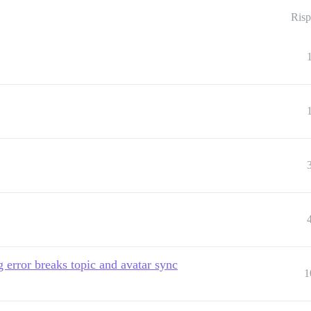
Risp
 error breaks topic and avatar sync
1