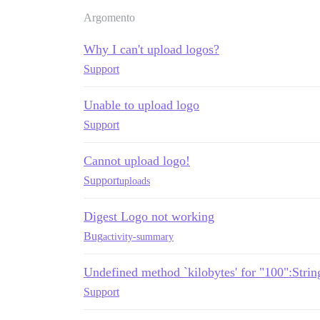
Argomento
Why I can't upload logos?
Support
Unable to upload logo
Support
Cannot upload logo!
Support
uploads
Digest Logo not working
Bug
activity-summary
Undefined method `kilobytes' for "100":String
Support