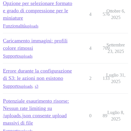
Opzione per selezionare formato
e grado di compressione per le
Ottobre 6,
4
576
miniature
2025
Funzionalità
uploads
Caricamento immagini: profili
Settembre
colore rimossi
4
709
23, 2025
Supporto
uploads
Errore durante la configurazione
Luglio 31,
di S3: le azioni non esistono
2
133
2025
Supporto
uploads
,
s3
Potenziale esaurimento risorse:
Nessun rate limiting su
Luglio 8,
/uploads.json consente upload
0
89
2025
massivi di file
Supporto