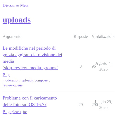
Discourse Meta
uploads
Argomento
Risposte
Visualizzazioni
Attività
Le modifiche nel periodo di
grazia aggirano la revisione dei
media
Agosto 4,
3
96
`skip_review_media_groups`
2026
Bug
moderation
,
uploads
,
composer
,
review-queue
Problema con il caricamento
Luglio 29,
delle foto su iOS 16.7?
29
290
2026
Bug
uploads
,
ios