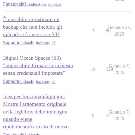
Funzionalità
moderation
,
uploads
È possibile ripristinare un
backup che non include gli
Gennaio 21,
3
86
upload se è ancora su S3?
2026
Supporto
uploads
,
backups
,
s3
Digital Ocean Spaces (S3)
"impossibile firmare la richiesta
Gennaio 7,
19
529
senza credenziali impostate"
2026
Supporto
uploads
,
backups
,
s3
Idea per funzionalità/plugin:
Mostra l'argomento originale
nella lightbox delle immagini
Gennaio 7,
0
54
quando viene
2026
ripubblicato/caricato di nuovo
Funzionalità