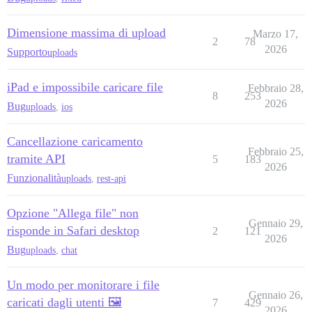
Dimensione massima di upload
Marzo 17,
2
78
2026
Supporto
uploads
iPad e impossibile caricare file
Febbraio 28,
8
253
2026
Bug
uploads
,
ios
Cancellazione caricamento
Febbraio 25,
tramite API
5
183
2026
Funzionalità
uploads
,
rest-api
Opzione "Allega file" non
Gennaio 29,
risponde in Safari desktop
2
121
2026
Bug
uploads
,
chat
Un modo per monitorare i file
Gennaio 26,
caricati dagli utenti 🖼️
7
429
2026