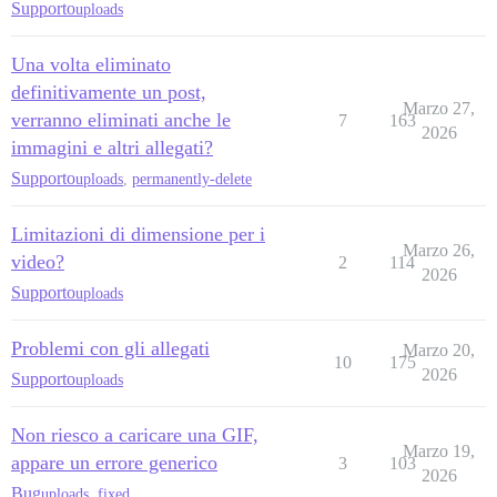
Supporto
uploads
Una volta eliminato
definitivamente un post,
Marzo 27,
verranno eliminati anche le
7
163
2026
immagini e altri allegati?
Supporto
uploads
,
permanently-delete
Limitazioni di dimensione per i
Marzo 26,
video?
2
114
2026
Supporto
uploads
Problemi con gli allegati
Marzo 20,
10
175
2026
Supporto
uploads
Non riesco a caricare una GIF,
Marzo 19,
appare un errore generico
3
103
2026
Bug
uploads
,
fixed