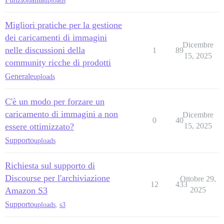
uploads
Migliori pratiche per la gestione
dei caricamenti di immagini
Dicembre
nelle discussioni della
1
89
15, 2025
community ricche di prodotti
Generale
uploads
C'è un modo per forzare un
caricamento di immagini a non
Dicembre
0
40
essere ottimizzato?
15, 2025
Supporto
uploads
Richiesta sul supporto di
Discourse per l'archiviazione
Ottobre 29,
12
433
Amazon S3
2025
Supporto
uploads
,
s3