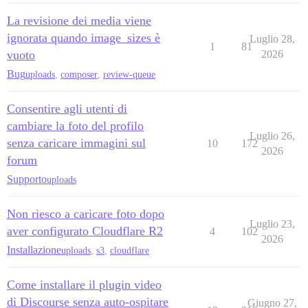
La revisione dei media viene
ignorata quando image_sizes è
Luglio 28,
1
81
vuoto
2026
Bug
uploads
,
composer
,
review-queue
Consentire agli utenti di
cambiare la foto del profilo
Luglio 26,
senza caricare immagini sul
10
172
2026
forum
Supporto
uploads
Non riesco a caricare foto dopo
Luglio 23,
aver configurato Cloudflare R2
4
102
2026
Installazione
uploads
,
s3
,
cloudflare
Come installare il plugin video
di Discourse senza auto-ospitare
Giugno 27,