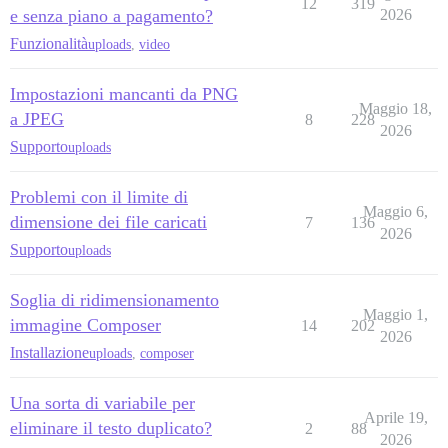
12
319
e senza piano a pagamento?
2026
Funzionalità
uploads
,
video
Impostazioni mancanti da PNG
Maggio 18,
a JPEG
8
228
2026
Supporto
uploads
Problemi con il limite di
Maggio 6,
dimensione dei file caricati
7
136
2026
Supporto
uploads
Soglia di ridimensionamento
Maggio 1,
immagine Composer
14
202
2026
Installazione
uploads
,
composer
Una sorta di variabile per
Aprile 19,
eliminare il testo duplicato?
2
88
2026