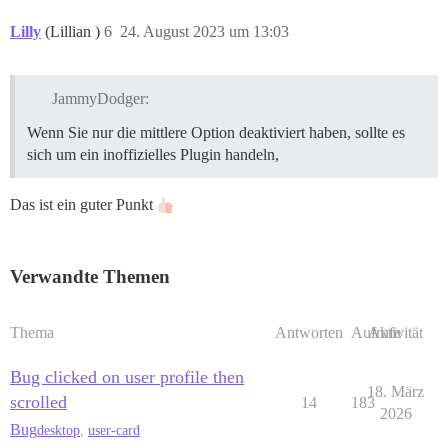
Lilly
(Lillian )
6
24. August 2023 um 13:03
JammyDodger:
Wenn Sie nur die mittlere Option deaktiviert haben, sollte es
sich um ein inoffizielles Plugin handeln,
Das ist ein guter Punkt
Verwandte Themen
Thema
Antworten
Aufrufe
Aktivität
Bug clicked on user profile then
18. März
scrolled
14
183
2026
Bug
desktop
,
user-card