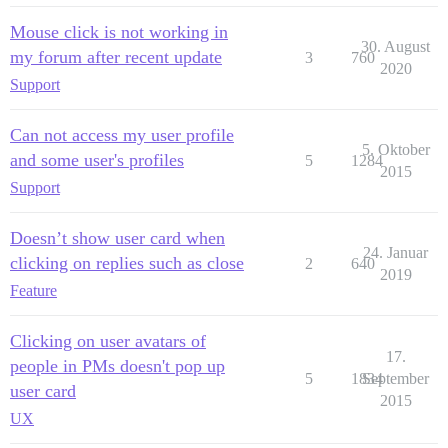
Mouse click is not working in
30. August
my forum after recent update
3
760
2020
Support
Can not access my user profile
5. Oktober
and some user's profiles
5
1284
2015
Support
Doesn’t show user card when
24. Januar
clicking on replies such as close
2
640
2019
Feature
Clicking on user avatars of
17.
people in PMs doesn't pop up
5
1834
September
user card
2015
UX