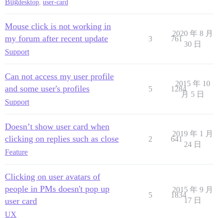
Bug
desktop
,
user-card
Mouse click is not working in
2020 年 8 月
my forum after recent update
3
761
30 日
Support
Can not access my user profile
2015 年 10
and some user's profiles
5
1284
月 5 日
Support
Doesn’t show user card when
2019 年 1 月
clicking on replies such as close
2
641
24 日
Feature
Clicking on user avatars of
people in PMs doesn't pop up
2015 年 9 月
5
1834
user card
17 日
UX