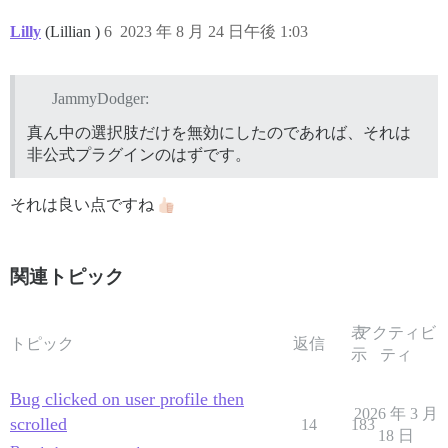
Lilly
(Lillian )
6
2023 年 8 月 24 日午後 1:03
JammyDodger:
真ん中の選択肢だけを無効にしたのであれば、それは
非公式プラグインのはずです。
それは良い点ですね
関連トピック
表
アクティビ
トピック
返信
示
ティ
Bug clicked on user profile then
2026 年 3 月
scrolled
14
183
18 日