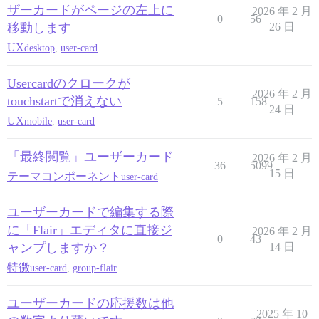
ザーカードがページの左上に
2026 年 2 月
0
56
移動します
26 日
UX
desktop
,
user-card
Usercardのクロークが
2026 年 2 月
touchstartで消えない
5
158
24 日
UX
mobile
,
user-card
「最終閲覧」ユーザーカード
2026 年 2 月
36
5099
15 日
テーマコンポーネント
user-card
ユーザーカードで編集する際
に「Flair」エディタに直接ジ
2026 年 2 月
0
43
ャンプしますか？
14 日
特徴
user-card
,
group-flair
ユーザーカードの応援数は他
2025 年 10