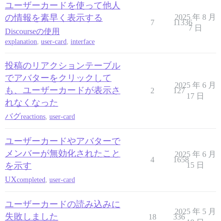
ユーザーカードを使って他人
の情報を素早く表示する
2025 年 8 月
7
11336
7 日
Discourseの使用
explanation
,
user-card
,
interface
投稿のリアクションテーブル
でアバターをクリックして
2025 年 6 月
も、ユーザーカードが表示さ
2
127
17 日
れなくなった
バグ
reactions
,
user-card
ユーザーカードやアバターで
メンバーが無効化されたこと
2025 年 6 月
4
1658
を示す
15 日
UX
completed
,
user-card
ユーザーカードの読み込みに
2025 年 5 月
失敗しました
18
336