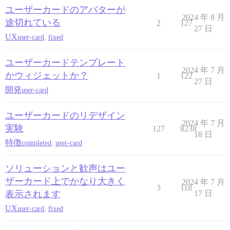
ユーザーカードのアバターが
2024 年 8 月
途切れている
2
127
27 日
UX
user-card
,
fixed
ユーザーカードテンプレート
2024 年 7 月
かウィジェットか？
1
122
27 日
開発
user-card
ユーザーカードのリデザイン
2024 年 7 月
実験
127
8238
18 日
特徴
completed
,
user-card
ソリューションと歓声はユー
ザーカード上でかなり大きく
2024 年 7 月
3
118
表示されます
17 日
UX
user-card
,
fixed