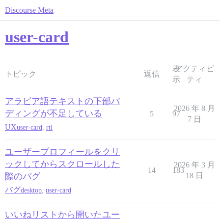
Discourse Meta
user-card
表
アクティビ
トピック
返信
示
ティ
アラビア語テキストの下部パ
2026 年 8 月
ディングが不足している
5
97
7 日
UX
user-card
,
rtl
ユーザープロフィールをクリ
ックしてからスクロールした
2026 年 3 月
14
183
際のバグ
18 日
バグ
desktop
,
user-card
いいねリストから開いたユー