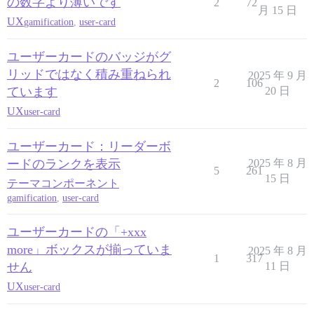
の数字より薄いです
2
72
月 15 日
UX
gamification
,
user-card
ユーザーカードのバッジがグ
リッドではなく積み重ねられ
2025 年 9 月
2
106
ています
20 日
UX
user-card
ユーザーカード：リーダーボ
ードのランクを表示
2025 年 8 月
5
261
15 日
テーマコンポーネント
gamification
,
user-card
ユーザーカードの「+xxx
more」ボックスが揃っていま
2025 年 8 月
1
317
せん
11 日
UX
user-card