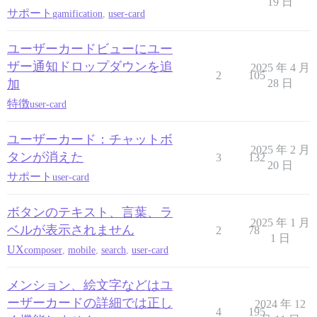
19 日
サポート
gamification
,
user-card
ユーザーカードビューにユー
ザー通知ドロップダウンを追
2025 年 4 月
2
105
加
28 日
特徴
user-card
ユーザーカード：チャットボ
2025 年 2 月
タンが消えた
3
132
20 日
サポート
user-card
ボタンのテキスト、言葉、ラ
2025 年 1 月
ベルが表示されません
2
78
1 日
UX
composer
,
mobile
,
search
,
user-card
メンション、絵文字などはユ
ーザーカードの詳細では正し
2024 年 12
4
195