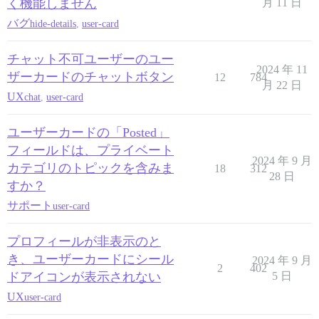
く機能しません
月 11 日
バグ
hide-details
,
user-card
チャット不可ユーザーのユー
2024 年 11
ザーカードのチャットボタン
12
784
月 22 日
UX
chat
,
user-card
ユーザーカードの「Posted」
フィールドは、プライベート
2024 年 9 月
カテゴリのトピックを含みま
18
312
28 日
すか？
サポート
user-card
プロフィールが非表示のと
き、ユーザーカードにシール
2024 年 9 月
2
402
ドアイコンが表示されない
5 日
UX
user-card