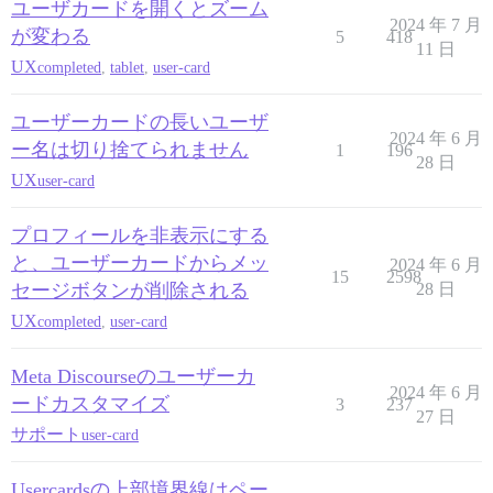
ユーザカードを開くとズーム
2024 年 7 月
が変わる
5
418
11 日
UX
completed
,
tablet
,
user-card
ユーザーカードの長いユーザ
2024 年 6 月
ー名は切り捨てられません
1
196
28 日
UX
user-card
プロフィールを非表示にする
と、ユーザーカードからメッ
2024 年 6 月
15
2598
セージボタンが削除される
28 日
UX
completed
,
user-card
Meta Discourseのユーザーカ
2024 年 6 月
ードカスタマイズ
3
237
27 日
サポート
user-card
Usercardsの上部境界線はペー