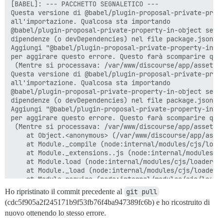
[BABEL]: --- PACCHETTO SEGNALETICO ---

Questa versione di @babel/plugin-proposal-private-pro
all'importazione. Qualcosa sta importando

@babel/plugin-proposal-private-property-in-object sen
dipendenze (o devDependencies) nel file package.json.

Aggiungi "@babel/plugin-proposal-private-property-in-
per aggirare questo errore. Questo farà scomparire que
 (Mentre si processava: /var/www/discourse/app/assets
Questa versione di @babel/plugin-proposal-private-pro
all'importazione. Qualcosa sta importando

@babel/plugin-proposal-private-property-in-object sen
dipendenze (o devDependencies) nel file package.json.

Aggiungi "@babel/plugin-proposal-private-property-in-
per aggirare questo errore. Questo farà scomparire que
 (Mentre si processava: /var/www/discourse/app/assets
    at Object.<anonymous> (/var/www/discourse/app/ass
    at Module._compile (node:internal/modules/cjs/load
    at Module._extensions..js (node:internal/modules/
    at Module.load (node:internal/modules/cjs/loader:1
    at Module._load (node:internal/modules/cjs/loader:
    at Module.require (node:internal/modules/cjs/loade
    at require (node:internal/modules/cjs/helpers:110:
Ho ripristinato il commit precedente al
git pull
    at Object.<anonymous> (/var/www/discourse/app/ass
(cdc5f905a2f245171b9f53fb76f4ba947389fc6b) e ho ricostruito di
    at Module._compile (node:internal/modules/cjs/load
nuovo ottenendo lo stesso errore.
    at Module._extensions..js (node:internal/modules/