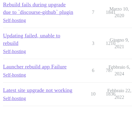
Rebuild fails during upgrade
Marzo 10,
due to `discourse-github` plugin
7
1841
2020
Self-hosting
Updating failed, unable to
Giugno 9,
rebuild
3
1210
2021
Self-hosting
Launcher rebuild app Failure
Febbraio 6,
6
787
2024
Self-hosting
Latest site upgrade not working
Febbraio 22,
10
1836
2022
Self-hosting