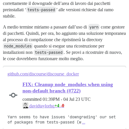
correttamente il downgrade dell’area di lavoro dai pacchetti
preinstallati ‘
tests-passed
’ alle versioni richieste dal ramo
stabile.
A medio termine miriamo a passare dall’uso di
yarn
come gestore
di pacchetti. Quindi, per ora, ho aggiunto una soluzione temporanea
al processo di compilazione che ripristinerà la directory
node_modules
quando si esegue una ricostruzione per
installazioni non
tests-passed
. Se provi a ricostruire di nuovo,
le cose dovrebbero funzionare molto meglio.
github.com/discourse/discourse_docker
FIX: Cleanup node_modules when using
non-default branch (#722)
committed
01:39PM - 04 Jul 23 UTC
+4
-0
davidtaylorhq
Yarn seems to have issues 'downgrading' our set 
of packages from tests-passed (w
…