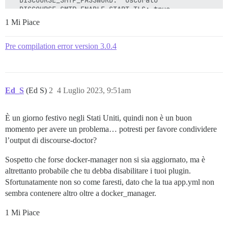
  DISCOURSE_SMTP_PASSWORD: "oscurato"

bootstrap fallito con codice di uscita 1

  DISCOURSE_SMTP_ENABLE_START_TLS: true

** BOOTSTRAP FALLITO ** si prega di scorrere verso l'
  LETSENCRYPT_ACCOUNT_EMAIL: "oscurato"

1 Mi Piace
./discourse-doctor potrebbe aiutare a diagnosticare il
  DISCOURSE_MAXMIND_LICENSE_KEY: "oscurato"

  DISCOURSE_REFRESH_MAXMIND_DB_DURING_PRECOMPILE_DAYS:
Pre compilation error version 3.0.4
volumes:

  - volume:

      host: /var/discourse/shared/standalone

      guest: /shared

Ed_S
(Ed S)
2
4 Luglio 2023, 9:51am
  - volume:

      host: /var/discourse/shared/standalone/log/var-l
      guest: /var/log

È un giorno festivo negli Stati Uniti, quindi non è un buon
hooks:

momento per avere un problema… potresti per favore condividere
  after_code:

l’output di discourse-doctor?
    - exec:

        cd: $home/plugins

Sospetto che forse docker-manager non si sia aggiornato, ma è
        cmd:

altrettanto probabile che tu debba disabilitare i tuoi plugin.
          - mkdir -p plugins

Sfortunatamente non so come faresti, dato che la tua app.yml non
          - git clone https://github.com/discourse/doc
sembra contenere altro oltre a docker_manager.
run:

  - exec: echo "Inizio dei comandi personalizzati"

1 Mi Piace