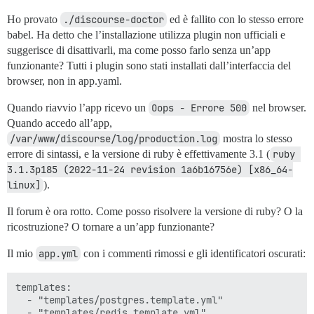
    at Module.load (node:internal/modules/cjs/loader:1
Ho provato
    at Module._load (node:internal/modules/cjs/loader:
./discourse-doctor
ed è fallito con lo stesso errore
    at Module.require (node:internal/modules/cjs/loade
babel. Ha detto che l’installazione utilizza plugin non ufficiali e
    at require (node:internal/modules/cjs/helpers:110:
suggerisce di disattivarli, ma come posso farlo senza un’app
    at Object.<anonymous> (/var/www/discourse/app/ass
funzionante? Tutti i plugin sono stati installati dall’interfaccia del
    at Module._compile (node:internal/modules/cjs/load
browser, non in app.yaml.
    at Module._extensions..js (node:internal/modules/
    at Module.load (node:internal/modules/cjs/loader:1
Quando riavvio l’app ricevo un
    at Module._load (node:internal/modules/cjs/loader:
Oops - Errore 500
nel browser.
    at Module.require (node:internal/modules/cjs/loade
Quando accedo all’app,
    at require (node:internal/modules/cjs/helpers:110:
/var/www/discourse/log/production.log
mostra lo stesso
    at Object.<anonymous> (/var/www/discourse/app/ass
errore di sintassi, e la versione di ruby è effettivamente 3.1 (
ruby 
    at Module._compile (node:internal/modules/cjs/load
3.1.3p185 (2022-11-24 revision 1a6b16756e) [x86_64-
    at Module._extensions..js (node:internal/modules/
    at Module.load (node:internal/modules/cjs/loader:1
linux]
).
    at Module._load (node:internal/modules/cjs/loader:
    at Module.require (node:internal/modules/cjs/loade
Il forum è ora rotto. Come posso risolvere la versione di ruby? O la
    at require (node:internal/modules/cjs/helpers:110:
ricostruzione? O tornare a un’app funzionante?
Il mio
app.yml
con i commenti rimossi e gli identificatori oscurati:
Traccia dello stack e rapporto dell'errore: /tmp/erro
errore Comando fallito con codice di uscita 1.

I, [2023-07-04T08:09:05.088181 #1]  INFO -- : Control
templates:

yarn run v1.22.19

  - "templates/postgres.template.yml"

$ /var/www/discourse/app/assets/javascripts/node_modu
  - "templates/redis.template.yml"
