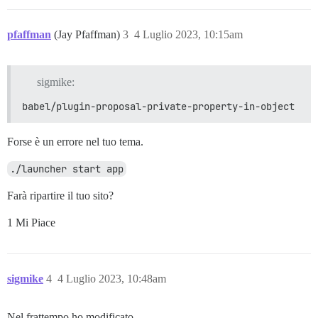
  - exec: echo "Fine dei comandi personalizzati"

pfaffman
(Jay Pfaffman)
3
4 Luglio 2023, 10:15am
sigmike:
babel/plugin-proposal-private-property-in-object
Forse è un errore nel tuo tema.
./launcher start app
Farà ripartire il tuo sito?
1 Mi Piace
sigmike
4
4 Luglio 2023, 10:48am
Nel frattempo ho modificato