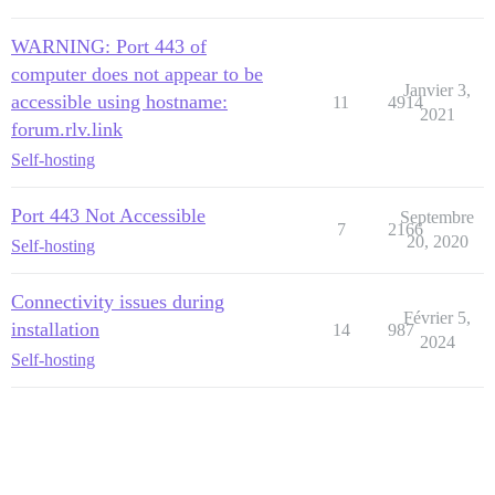
WARNING: Port 443 of
computer does not appear to be
Janvier 3,
accessible using hostname:
11
4914
2021
forum.rlv.link
Self-hosting
Port 443 Not Accessible
Septembre
7
2166
20, 2020
Self-hosting
Connectivity issues during
Février 5,
installation
14
987
2024
Self-hosting